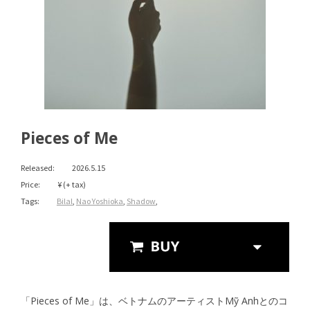
Pieces of Me
Released:
2026.5.15
Price:
¥ (+ tax)
Tags:
Bilal
,
Nao Yoshioka
,
Shadow
,
Streaming
「Pieces of Me」は、ベトナムのアーティストMỹ Anhとのコ