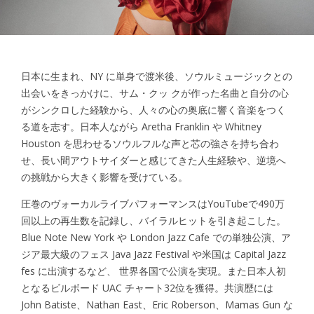
日本に生まれ、NY に単身で渡米後、ソウルミュージックとの
出会いをきっかけに、サム・クッ クが作った名曲と自分の心
がシンクロした経験から、人々の心の奥底に響く音楽をつく
る道を志す。日本人ながら Aretha Franklin や Whitney
Houston を思わせるソウルフルな声と芯の強さを持ち合わ
せ、長い間アウトサイダーと感じてきた人生経験や、逆境へ
の挑戦から大きく影響を受けている。
圧巻のヴォーカルライブパフォーマンスはYouTubeで490万
回以上の再生数を記録し、バイラルヒットを引き起こした。
Blue Note New York や London Jazz Cafe での単独公演、ア
ジア最大級のフェス Java Jazz Festival や米国は Capital Jazz
fes に出演するなど、 世界各国で公演を実現。また日本人初
となるビルボード UAC チャート32位を獲得。共演歴には
John Batiste、Nathan East、Eric Roberson、Mamas Gun な