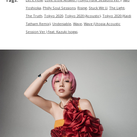
TERMS OF USE
PRIVACY POLICY
Yoshioka
,
Philly Soul Sessions
,
Rising
,
Stuck Wit U
,
The Light
,
The Truth
,
Tokyo 2020
,
Tokyo 2020 (Acoustic)
,
Tokyo 2020 (Kaidi
Tatham Remix)
,
Undeniable
,
Wave
,
Wave (Utopia Acoustic
Session Ver.) feat. Kazuki Isogai
,