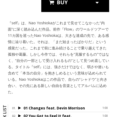
Streaming
『self』は、Nao Yoshiokaがこれまで見せてこなかった“内
面”に深く踏み込んだ作品。前作『Flow』のワールドツアーで
11カ国を巡ったNao Yoshiokaは、大きな達成の先で、ある感
情に辿り着いた。それは、「まだ始まったばかりだ」という
感覚だった。これまで前に進み続けることで乗り越えてきた
孤独や葛藤。しかし今作では、それらを“克服するもの”ではな
く、“自分の一部として受け入れるもの”として見つめ直してい
る。タイトル『self』には、強さだけではなく、弱さや迷いも
含めて「本当の自分」を抱きしめるという意味が込められて
いる。Nao Yoshiokaはこの作品で、自らの“シャドウ”と向き
合い、その先にある新しい自由を音楽としてアルバムに込め
た。
TRACK LIST
01 Changes feat. Devin Morrison
1:00
02 You Got to Feel It feat.
1:00