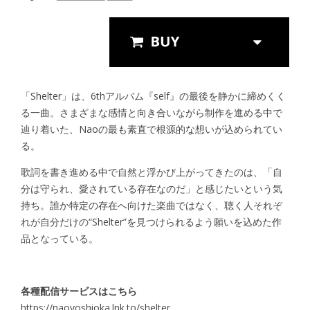
Streaming
「Shelter」は、6thアルバム『self』の最後を静かに締めくく
る一曲。さまざまな感情と向き合いながら制作を進める中で
辿り着いた、Naoの最も素直で根源的な想いが込められてい
る。
歌詞を書き進める中で自然と浮かび上がってきたのは、「自
分は守られ、愛されている存在なのだ」と感じたいという気
持ち。誰か特定の存在へ向けた楽曲ではなく、聴く人それぞ
れが自分だけの“Shelter”を見つけられるよう願いを込めた作
品となっている。
各種配信サービスはこちら
https://naoyoshioka.lnk.to/shelter