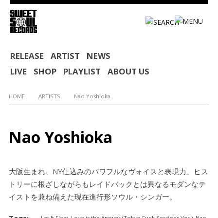
HOME
RELEASE
ARTIST
NEWS
LIVE
SHOP
PLAYLIST
ABOUT US
RELEASE
ARTIST
HOME
ARTISTS
Nao Yoshioka
NEWS
Nao Yoshioka
LIVE
SHOP
大阪生まれ、NY仕込みのパワフルなヴォイスと表現力、ヒス
PLAYLIST
トリーに根ざしながらもレイドバックとは異なるモダンなテ
イストを兼ね備えた現在進行形ソウル・シンガー。
ABOUT US
Tags:
Let It Flow
,
Love is the Answer (Tokyo Funk Sessions Ver.)
,
Nao