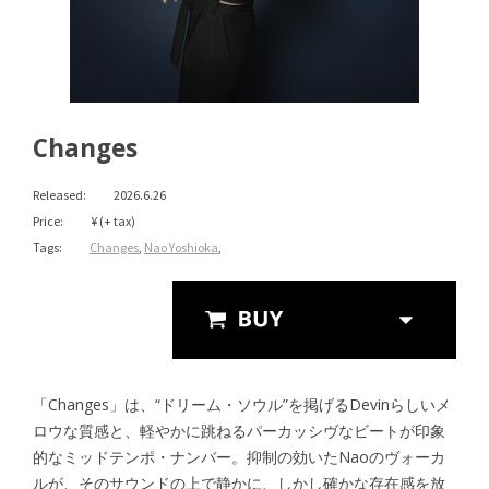
Changes
Released:
2026.6.26
Price:
¥ (+ tax)
Tags:
Changes
,
Nao Yoshioka
,
Streaming
「Changes」は、“ドリーム・ソウル”を掲げるDevinらしいメ
ロウな質感と、軽やかに跳ねるパーカッシヴなビートが印象
的なミッドテンポ・ナンバー。抑制の効いたNaoのヴォーカ
ルが、そのサウンドの上で静かに、しかし確かな存在感を放