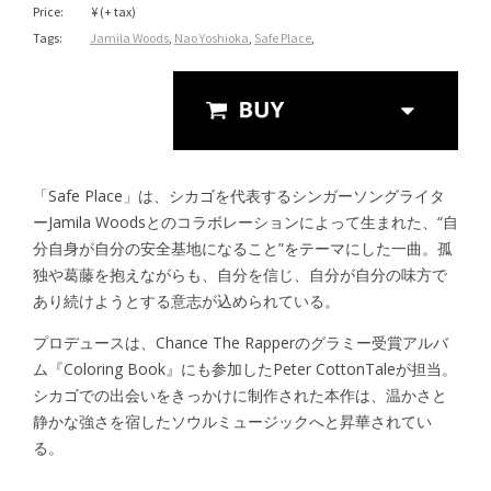
Price:
¥ (+ tax)
Tags:
Jamila Woods
,
Nao Yoshioka
,
Safe Place
,
Streaming
「Safe Place」は、シカゴを代表するシンガーソングライタ
ーJamila Woodsとのコラボレーションによって生まれた、“自
分自身が自分の安全基地になること”をテーマにした一曲。孤
独や葛藤を抱えながらも、自分を信じ、自分が自分の味方で
あり続けようとする意志が込められている。
プロデュースは、Chance The Rapperのグラミー受賞アルバ
ム『Coloring Book』にも参加したPeter CottonTaleが担当。
シカゴでの出会いをきっかけに制作された本作は、温かさと
静かな強さを宿したソウルミュージックへと昇華されてい
る。