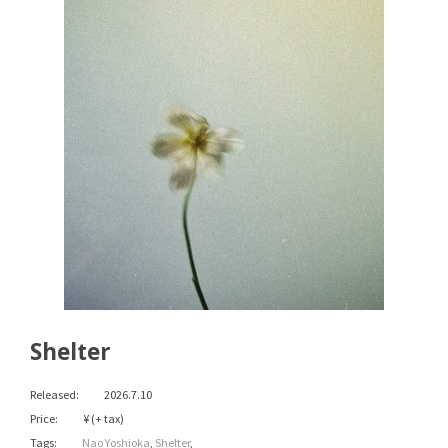
Shelter
Released:
2026.7.10
Price:
¥ (+ tax)
Tags:
Nao Yoshioka
,
Shelter
,