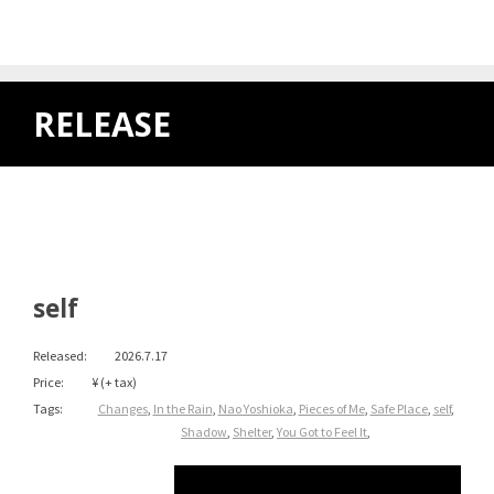
RELEASE
self
Released:
2026.7.17
Price:
¥ (+ tax)
Tags:
Changes
,
In the Rain
,
Nao Yoshioka
,
Pieces of Me
,
Safe Place
,
self
,
Shadow
,
Shelter
,
You Got to Feel It
,