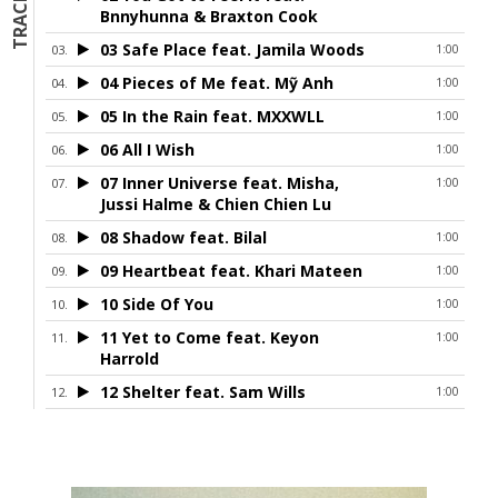
Bnnyhunna & Braxton Cook
03 Safe Place feat. Jamila Woods
1:00
04 Pieces of Me feat. Mỹ Anh
1:00
05 In the Rain feat. MXXWLL
1:00
06 All I Wish
1:00
07 Inner Universe feat. Misha,
1:00
Jussi Halme & Chien Chien Lu
08 Shadow feat. Bilal
1:00
09 Heartbeat feat. Khari Mateen
1:00
10 Side Of You
1:00
11 Yet to Come feat. Keyon
1:00
Harrold
12 Shelter feat. Sam Wills
1:00