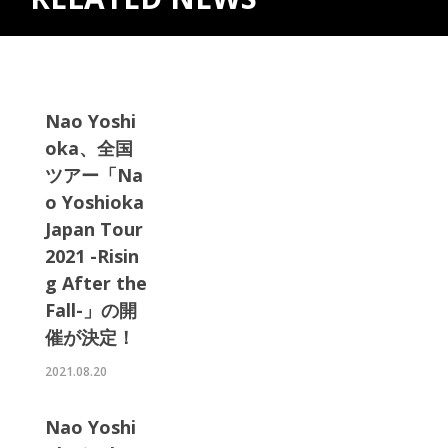
Nao Yoshi
oka、全国
ツアー「Na
o Yoshioka
Japan Tour
2021 -Risin
g After the
Fall-」の開
催が決定！
2021.08.20
Nao Yoshi