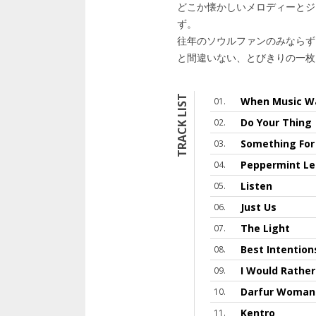
どこか懐かしいメロディーとジ
ず。
往年のソウルファンのみならず
と間違いない、とびきりの一枚
TRACK LIST
When Music W
Do Your Thing
Something For
Peppermint L
Listen
Just Us
The Light
Best Intention
I Would Rather
Darfur Woman
Kentro