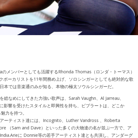
aのメンバーとしても活躍するRhonda Thomas（ロンダ・トーマス）
sのバックボーカリストを11年間務め上げ、ソロシンガーとしても絶対的な歌
日本では音楽通のみが知る、本物の極太ソウルシンガーだ。
めにしてきた力強い歌声は、Sarah Vaughn、Al Jarreau、
ka Khan等に影響を受けたスタイルと即興性を持ち、ビブラートは、どこか
させる魅力を持つ。
ト達には、Incognito、Luther Vandross 、Roberta
m Moore （Sam and Dave）といった多くの大物達の名が並ぶ一方で、ア
dia.Arieに Donnie等の若手アーティスト達とも共演し、アンダーグ