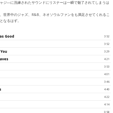
ャジ―に洗練されたサウンドにリスナーは一瞬で魅了されてしまうは
、世界中のジャズ、R&B、ネオソウルファンをも満足させてくれるこ
となるはず。
as Good
3:52
3:52
 You
3:29
eaves
4:21
3:53
4:01
3:46
s
4:40
4:22
4:14
0:58