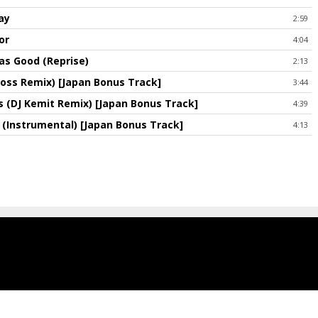
ay
2:59
or
4:04
s Good (Reprise)
2:13
Ross Remix) [Japan Bonus Track]
3:44
s (DJ Kemit Remix) [Japan Bonus Track]
4:39
(Instrumental) [Japan Bonus Track]
4:13