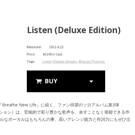
Listen (Deluxe Edition)
Released:
2011.6.22
Price:
¥2190 (+ tax)
Tags:
Listen (Deluxe Verison)
,
Rhonda Thomas
,
Amazon
作『Breathe New Life』に続く、ファン待望のソロアルバム第3弾
Official Shop
ディション）は、官能的で彩り豊かな歌声を、余すことなく堪能できる作
ルなボーカルはもちろんの事、高いアレンジ能力と作詞力にもぜひ注