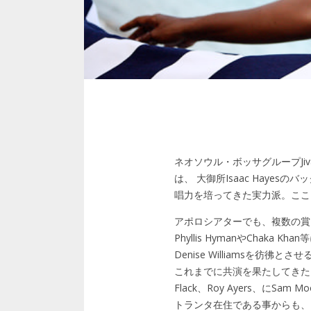
ネオソウル・ボッサグループJiv
は、 大御所Isaac Haye
唱力を培ってきた実力派。ここ
アポロシアターでも、複数の賞を総な
Phyllis HymanやCha
Denise Williamsを彷彿と
これまでに共演を果たしてきたアーティス
Flack、Roy Ayers、にSa
トランタ在住である事からも、In