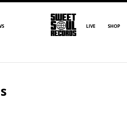
WS
LIVE
SHOP
HOME
RELEASE
ARTIST
NEWS
LIVE
s
SHOP
PLAYLIST
ABOUT US