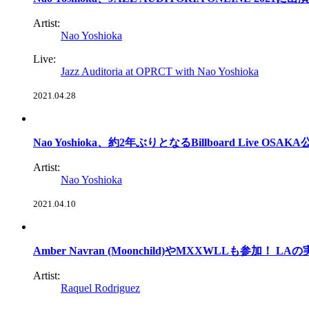
Artist:
Nao Yoshioka
Live:
Jazz Auditoria at OPRCT with Nao Yoshioka
2021.04.28
Nao Yoshioka、約2年ぶりとなるBillboard Live OS
Artist:
Nao Yoshioka
2021.04.10
Amber Navran (Moonchild)やMXXWLLも参加！ L
Artist:
Raquel Rodriguez