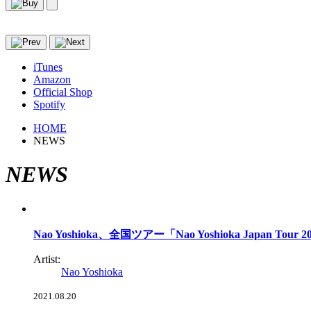
iTunes
Amazon
Official Shop
Spotify
HOME
NEWS
NEWS
Nao Yoshioka、全国ツアー「Nao Yoshioka Japan Tour 2
Artist:
Nao Yoshioka
2021.08.20