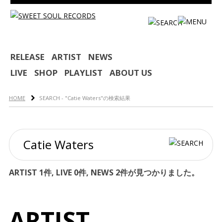
HOME
RELEASE
ARTIST
NEWS
LIVE
SHOP
PLAYLIST
ABOUT US
RELEASE
ARTIST
HOME
SEARCH - "Catie Waters"の検索結果
NEWS
LIVE
SHOP
ARTIST 1件, LIVE 0件, NEWS 2件が見つかりました。
PLAYLIST
ABOUT US
ARTIST