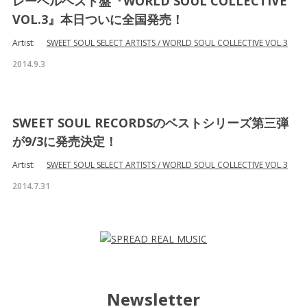
レーベルベスト盤『WORLD SOUL COLLECTIVE
VOL.3』本日ついに全国発売！
Artist:
SWEET SOUL SELECT ARTISTS / WORLD SOUL COLLECTIVE VOL.3
2014.9.3
SWEET SOUL RECORDSのベストシリーズ第三弾
が9/3に発売決定！
Artist:
SWEET SOUL SELECT ARTISTS / WORLD SOUL COLLECTIVE VOL.3
2014.7.31
Newsletter