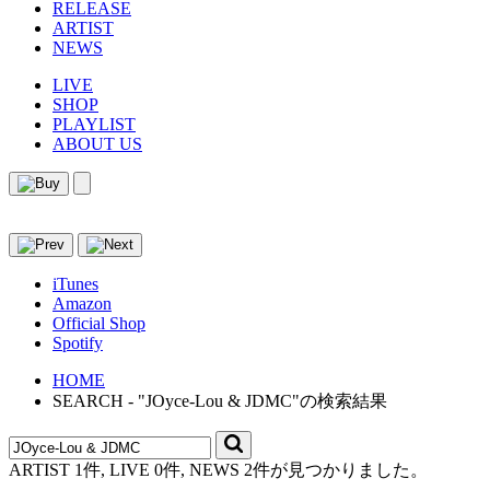
RELEASE
ARTIST
NEWS
LIVE
SHOP
PLAYLIST
ABOUT US
iTunes
Amazon
Official Shop
Spotify
HOME
SEARCH - "JOyce-Lou & JDMC"の検索結果
ARTIST 1件, LIVE 0件, NEWS 2件が見つかりました。