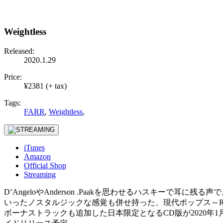
Weightless
Released:
2020.1.29
Price:
¥2381 (+ tax)
Tags:
FARR
,
Weightless
,
iTunes
Amazon
Official Shop
Streaming
D’AngeloやAnderson .Paakを思わせるハスキ
いったノスタルジックな感覚も併せ持った、現代ポップス～
ボーナストラックも追加した日本限定となるCD版が2020年