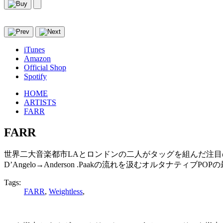
iTunes
Amazon
Official Shop
Spotify
HOME
ARTISTS
FARR
FARR
世界二大音楽都市LAとロンドンの二人がタッグを組んだ注目
D’Angelo→Anderson .Paakの流れを汲むオルタナティブPOP
Tags:
FARR
,
Weightless
,