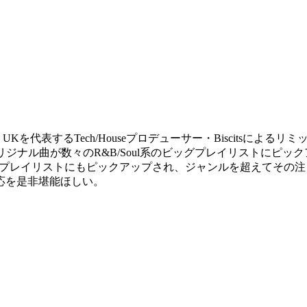
Kを代表するTech/Houseプロデューサー・Biscitsによるリミ
オリジナル曲が数々のR&B/Soul系のビッグプレイリストにピッ
スミュージック系プレイリストにもピックアップされ、ジャンルを超え
応を是非堪能ほしい。