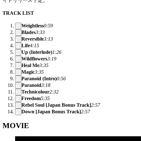
イドリリース予定。
TRACK LIST
Weightless
0:59
Blades
3:33
Reversible
3:13
Life
4:15
Up (Interlude)
1:26
Wildflowers
3:19
Heal Me
3:35
Magic
3:35
Paranoid (Intro)
0:56
Paranoid
3:18
Technicolour
2:32
Freedom
5:35
Rebel Soul [Japan Bonus Track]
2:57
Down [Japan Bonus Track]
2:57
MOVIE