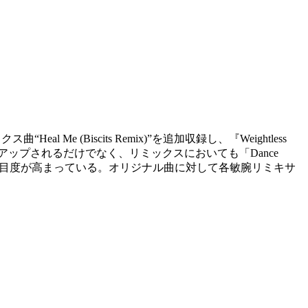
ックス曲
“Heal Me (Biscits Remix)”を追加収録
し、『Weightless
クアップされるだけでなく、リミックスにおいても「Dance
てその注目度が高まっている。オリジナル曲に対して各敏腕リミキサ