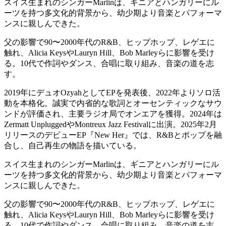
スイス生まれのシンガーMarlinは、ギニアとハンガリーにル
ーツを持つ多文化的背景から、幼少期より音楽とパフォーマ
ンスに親しんできた。
父の影響で90〜2000年代のR&B、ヒップホップ、レゲエに
触れ、Alicia KeysやLauryn Hill、Bob Marleyらに影響を受け
る。10代で作詞やダンス、合唱に取り組み、音楽の道を志
す。
2019年にデュオOzyahとしてEPを発表後、2022年よりソロ活
動を本格化。誠実で内省的な歌詞とオーセンティックなサウ
ンドが評価され、主要ラジオ局でオンエアを獲得。2024年は
Zermatt UnpluggedやMontreux Jazz Festivalに出演。2025年2月
リリースのデビューEP『New Her』では、R&Bとポップを融
合し、自己再生の物語を描いている。
スイス生まれのシンガーMarlinは、ギニアとハンガリーにル
ーツを持つ多文化的背景から、幼少期より音楽とパフォーマ
ンスに親しんできた。
父の影響で90〜2000年代のR&B、ヒップホップ、レゲエに
触れ、Alicia KeysやLauryn Hill、Bob Marleyらに影響を受け
る。10代で作詞やダンス、合唱に取り組み、音楽の道を志