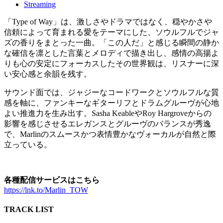
Streaming
「Type of Way」は、激しさやドラマではなく、穏やかさや
信頼によって育まれる愛をテーマにした、ソウルフルでジャ
ズの香りをまとった一曲。「この人だ」と感じる瞬間の静か
な確信を凛とした言葉とメロディで描き出し、感情の高揚よ
りも心の安定にフォーカスしたその世界観は、リスナーに深
い安心感と余韻を残す。
サウンド面では、ジャジーなコードワークとソウルフルな質
感を軸に、ファンキーなギターリフとドラムグルーヴが心地
よい推進力を生み出す。Sasha KeableやRoy Hargroveからの
影響を感じさせるエレガンスとグルーヴのバランスが秀逸
で、Marlinのスムースかつ表情豊かなヴォーカルが自然と際
立っている。
各種配信サービスはこちら
https://lnk.to/Marlin_TOW
TRACK LIST