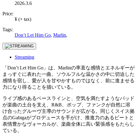
2026.3.6
Price:
¥ (+ tax)
Tags:
Don’t Let Him Go
,
Marlin
,
Streaming
「Don’t Let Him Go」は、Marlinの率直な感情とエネルギーが
まっすぐに表れた一曲。ソウルフルな温かさの中に切迫した
感情を宿し、愛が人を甘やかすものではなく、前に進ませる
力になり得ることを描いている。
ライブ感のあるベースラインと、空気を満たすようなパッド
が楽曲の土台を支え、R&B、ポップ、ファンクが自然に溶
け合ったグルーヴ主導のサウンドが広がる。同じくスイス拠
点のGabigaがプロデュースを手がけ、推進力のあるビートと
表情豊かなヴォーカルが、楽曲全体に高い緊張感をもたらし
ている。