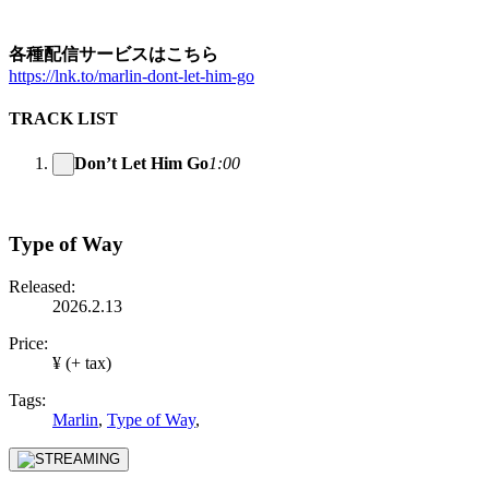
各種配信サービスはこちら
https://lnk.to/marlin-dont-let-him-go
TRACK LIST
Don’t Let Him Go
1:00
Type of Way
Released:
2026.2.13
Price:
¥ (+ tax)
Tags:
Marlin
,
Type of Way
,