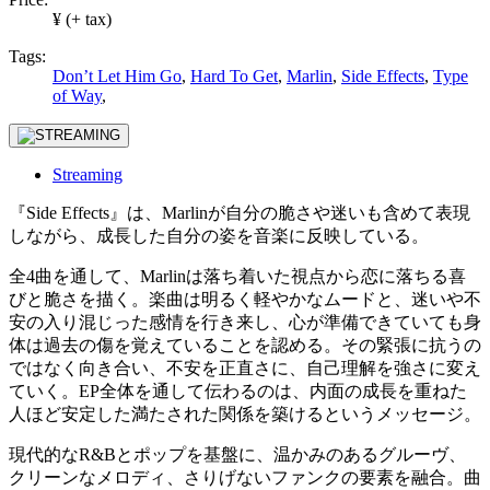
¥ (+ tax)
Tags:
Don’t Let Him Go
,
Hard To Get
,
Marlin
,
Side Effects
,
Type
of Way
,
Streaming
『Side Effects』は、Marlinが自分の脆さや迷いも含めて表現
しながら、成長した自分の姿を音楽に反映している。
全4曲を通して、Marlinは落ち着いた視点から恋に落ちる喜
びと脆さを描く。楽曲は明るく軽やかなムードと、迷いや不
安の入り混じった感情を行き来し、心が準備できていても身
体は過去の傷を覚えていることを認める。その緊張に抗うの
ではなく向き合い、不安を正直さに、自己理解を強さに変え
ていく。EP全体を通して伝わるのは、内面の成長を重ねた
人ほど安定した満たされた関係を築けるというメッセージ。
現代的なR&Bとポップを基盤に、温かみのあるグルーヴ、
クリーンなメロディ、さりげないファンクの要素を融合。曲