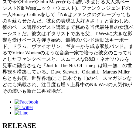
スで今やPrinceやJohn Mayerからも誘いを受ける大人気ベー
シストNik West(ニック・ウェスト)。ファンクレジェンドの
一人Bootsy Collinsをして「Nikはファンクのグルーブっても
のを蘇らせたんだ。彼女の表現は大好きさ！」と言わしめ、
彼のベース講座のゲスト講師まで務める当代最注目の女流ベ
ーシストだ。彼女はギタリストである父、T.Westに大きな影
響を受けベースを弾き始め、最初のバンド活動はキーボー
ド、ドラム、ヴァイオリン、ギターから成る家族バンド。ま
るでVictor Wootenのような音楽一家で培った彼女のこってり
としたファンクベースと、スムースなR&B・ネオソウルを
見事に融合させた『Just In The Nik Of Time』は唯一無二の世
界観を構築している。Dave Stewart、Orianthi、Marcus Miller
らとも共演、世界各地(ここ日本でも！)のベースマガジンな
どにも掲載され、注目度も増々上昇中のNik Westの人気作が
その装いも新たに再登場だ。
RELEASE