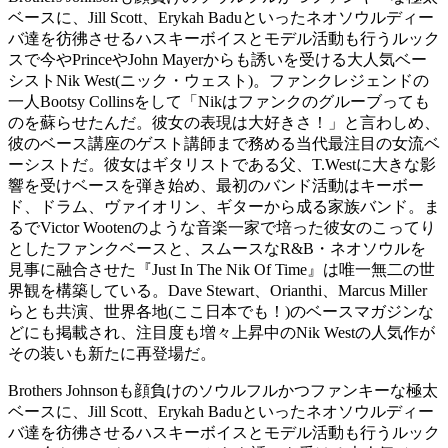
ベースに、Jill Scott、Erykah Baduといったネオソウルディー
バ達を彷彿させるハスキーボイスとモデル活動も行うルック
スで今やPrinceやJohn Mayerからも誘いを受ける大人気ベー
シストNik West(ニック・ウェスト)。ファンクレジェンドの
一人Bootsy Collinsをして「Nikはファンクのグルーブっても
のを蘇らせたんだ。彼女の表現は大好きさ！」と言わしめ、
彼のベース講座のゲスト講師まで務める当代最注目の女流ベ
ーシストだ。彼女はギタリストである父、T.Westに大きな影
響を受けベースを弾き始め、最初のバンド活動はキーボー
ド、ドラム、ヴァイオリン、ギターから成る家族バンド。ま
るでVictor Wootenのような音楽一家で培った彼女のこってり
としたファンクベースと、スムースなR&B・ネオソウルを
見事に融合させた『Just In The Nik Of Time』は唯一無二の世
界観を構築している。Dave Stewart、Orianthi、Marcus Miller
らとも共演、世界各地(ここ日本でも！)のベースマガジンな
どにも掲載され、注目度も増々上昇中のNik Westの人気作が
その装いも新たに再登場だ。
Brothers Johnsonも顔負けのソウルフルかつファンキーな極太
ベースに、Jill Scott、Erykah Baduといったネオソウルディー
バ達を彷彿させるハスキーボイスとモデル活動も行うルック