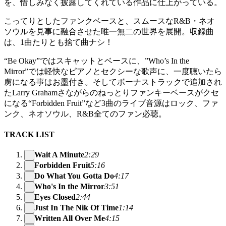
を、惜しみなく披露してくれている作品に仕上がっている。
こってりとしたファンクベースと、スムースなR&B・ネオ
ソウルを見事に融合させた唯一無二の世界を展開。収録曲
は、1曲たりとも捨て曲ナシ！
“Be Okay”ではスキャットとベースに、”Who’s In the
Mirror”では軽快なピアノとセクシーな歌声に、一度聴いたら
虜になる事はお墨付き。そしてボーナストラックで追加され
たLarry Grahamさながらのねっとりファンキーベースがクセ
になる“Forbidden Fruit”など3曲のライブ音源はロック、ファ
ンク、ネオソウル、R&B全てのファン必聴。
TRACK LIST
Wait A Minute
2:29
Forbidden Fruit
5:16
Do What You Gotta Do
4:17
Who's In the Mirror
3:51
Eyes Closed
2:44
Just In The Nik Of Time
1:14
Written All Over Me
4:15