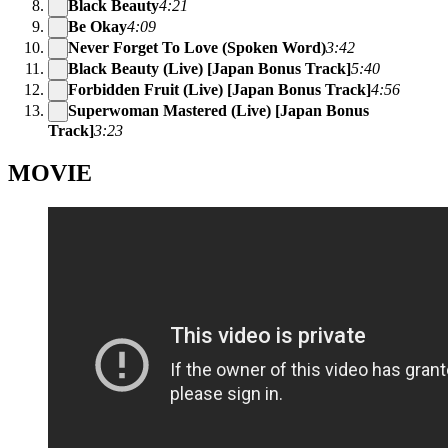
Black Beauty
4:21
Be Okay
4:09
Never Forget To Love (Spoken Word)
3:42
Black Beauty (Live) [Japan Bonus Track]
5:40
Forbidden Fruit (Live) [Japan Bonus Track]
4:56
Superwoman Mastered (Live) [Japan Bonus
Track]
3:23
MOVIE