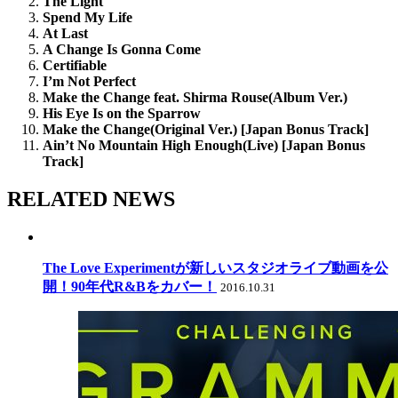
The Light
Spend My Life
At Last
A Change Is Gonna Come
Certifiable
I’m Not Perfect
Make the Change feat. Shirma Rouse(Album Ver.)
His Eye Is on the Sparrow
Make the Change(Original Ver.) [Japan Bonus Track]
Ain’t No Mountain High Enough(Live) [Japan Bonus
Track]
RELATED NEWS
The Love Experimentが新しいスタジオライブ動画を公
開！90年代R&Bをカバー！
2016.10.31