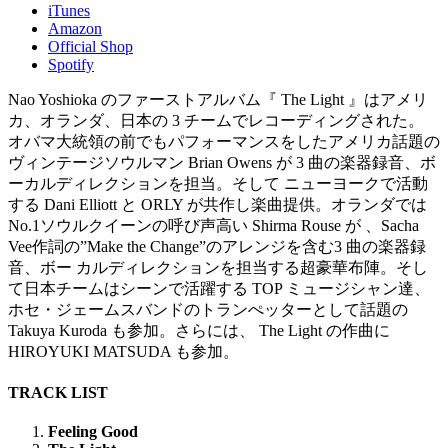
iTunes
Amazon
Official Shop
Spotify
Nao Yoshioka のファーストアルバム『 The Light 』はアメリ
カ、オランダ、日本の 3 チームでレコーディングされた。
オバマ大統領の前でもパフォーマンスをしたアメリカ話題の
ヴィンテージソウルマン Brian Owens が 3 曲の楽器録音、ボ
ーカルディレクションを担当。そして ニューヨークで活動
する Dani Elliott と ORLY が共作し楽曲提供。オランダでは
No.1ソウルクイーンの呼び声高い Shirma Rouse が 、Sacha
Vee作詞の”Make the Change”のアレンジを含む3 曲の楽器録
音、ボー カルディレクションを担当する超豪華布陣。そし
て日本チームはシーンで活躍する TOP ミュージシャン達、
ホセ・ジェームスバンドのトランぺッターとして話題の
Takuya Kuroda も参加。さらには、 The Light の作曲に
HIROYUKI MATSUDA も参加。
TRACK LIST
Feeling Good