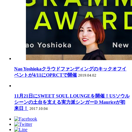
Nao Yoshiokaクラウドファンディングのキックオフイ
ベントが4/11にOPRCTで開催
2019.04.02
11月21日にSWEET SOUL LOUNGEを開催！USソウル
シーンの土台を支える実力派シンガーD Mauriceが初
来日！
2017.10.04