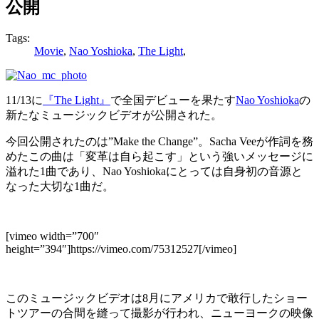
公開
Tags:
Movie
,
Nao Yoshioka
,
The Light
,
11/13に
『The Light』
で全国デビューを果たす
Nao Yoshioka
の
新たなミュージックビデオが公開された。
今回公開されたのは”Make the Change”。Sacha Veeが作詞を務
めたこの曲は「変革は自ら起こす」という強いメッセージに
溢れた1曲であり、Nao Yoshiokaにとっては自身初の音源と
なった大切な1曲だ。
[vimeo width=”700″
height=”394″]https://vimeo.com/75312527[/vimeo]
このミュージックビデオは8月にアメリカで敢行したショー
トツアーの合間を縫って撮影が行われ、ニューヨークの映像