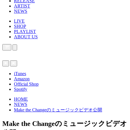
RELEASE
ARTIST
NEWS
LIVE
SHOP
PLAYLIST
ABOUT US
iTunes
Amazon
Official Shop
Spotify
HOME
NEWS
Make the Changeのミュージックビデオ公開
Make the Changeのミュージックビデオ