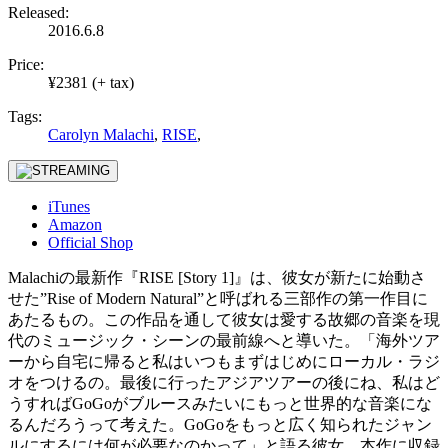
Released:
2016.6.8
Price:
¥2381 (+ tax)
Tags:
Carolyn Malachi
,
RISE
,
iTunes
Amazon
Official Shop
Malachiの最新作『RISE [Story 1]』は、彼女が新たに始動さ
せた”Rise of Modern Natural”と呼ばれる三部作の第一作目に
あたるもの。この作品を通して彼女は愛する故郷の音楽を現
代のミュージック・シーンの最前線へと導いた。「海外ツア
ーから自宅に帰ると私はいつもまずはじめにローカル・ラジ
オをつけるの。最後に行ったアジアツアーの後にね、私はど
うすればGoGoがブルースみたいにもっと世界的な音楽にな
るんだろうって考えた。GoGoをもっと広く知られたジャン
ルにするには何が必要なのかって」と語る彼女。本作に収録