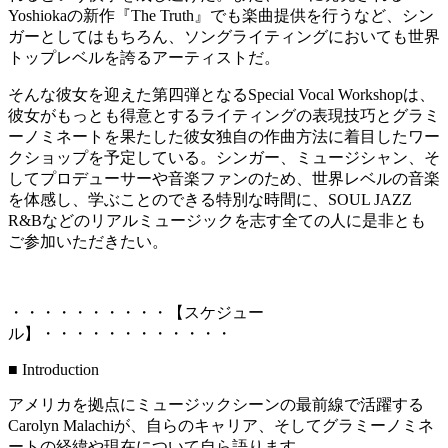
Yoshiokaの新作『The Truth』でも楽曲提供を行うなど、シン
ガーとしてはもちろん、ソングライティングにおいても世界
トップレベルを誇るアーティストだ。
そんな彼女を迎えた第四弾となるSpecial Vocal Workshopは、
彼女がもっとも得意とするライティングの表現技巧とグラミ
ーノミネートを果たした彼女独自の作曲方法に着目したワー
クショップを予定している。シンガー、ミュージシャン、そ
してプロデューサーや音楽ファンのため、世界レベルの音楽
を体感し、学ぶことのできる特別な時間に、SOUL JAZZ
R&Bなどのリアルミュージックを志す全ての人に是非とも
ご参加いただきたい。
・・・・・・・・・・【スケジュー
ル】・・・・・・・・・・・・
■ Introduction
アメリカを拠点にミュージックシーンの最前線で活躍する
Carolyn Malachiが、自らのキャリア、そしてグラミーノミネ
ートの経緯や現在について自ら語ります。