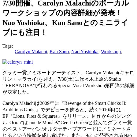
7/30開催、Carolyn Malachiのボーカル
ワークショップの内容詳細が発表！
Nao Yoshioka、Kan Sanoとのミニライ
ブにも注目！
Tags:
Carolyn Malachi
,
Kan Sano
,
Nao Yoshioka
,
Workshop
,
グラミー賞ノミネートアーティスト、Carolyn Malachi(キャロ
リン・マラカイ)を迎え、7/30(土)に代々木上原のStudio
TERRANOVAで行われるSpecial Vocal Workshop第四弾の詳細
が決定した。
Carolyn Malachiは2009年に『Revenge of the Smart Chicks II:
Ambitious Gods,』でデビューを飾ると、続く2010年には
EP『Lions, Fires & Squares』をリリース。同作からのシング
ル”Orion”はJanelle MonáeやCee Lo Greenと並んでグラミー賞
のベストアーバン/オルタナティブアワードにノミネートさ
れるという快挙を成し遂げた。また、9/21に発売されるNao