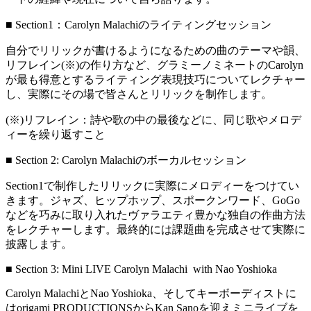
■ Section1：Carolyn Malachiのライティングセッション
自分でリリックが書けるようになるための曲のテーマや韻、
リフレイン(※)の作り方など、グラミーノミネートのCarolyn
が最も得意とするライティング表現技巧についてレクチャー
し、実際にその場で皆さんとリリックを制作します。
(※)リフレイン：詩や歌の中の最後などに、同じ歌やメロデ
ィーを繰り返すこと
■ Section 2: Carolyn Malachiのボーカルセッション
Section1で制作したリリックに実際にメロディーをつけてい
きます。ジャズ、ヒップホップ、スポークンワード、GoGo
などを巧みに取り入れたヴァラエティ豊かな独自の作曲方法
をレクチャーします。最終的には課題曲を完成させて実際に
披露します。
■ Section 3: Mini LIVE Carolyn Malachi with Nao Yoshioka
Carolyn MalachiとNao Yoshioka、そしてキーボーディストに
はorigami PRODUCTIONSからKan Sanoを迎えミニライブを