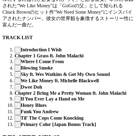
された”We Like Money”は「GoGoの父」として知られる
Chuck Brownのヒット作”We Need Some Money”にインスパイ
アされたナンバー。彼女の世界観を象徴するストーリー性に
富んだ一曲だ。
TRACK LIST
Introduction I Wish
Chapter 1 Grass ft. John Malachi
Where I Come From
Blowing Smoke
Sky ft. Wes Watkins & Got My Own Sound
We Like Money ft. Michelle Blackwell
Dwee Doh
Chapter 2 Bring Me a Pretty Woman ft. John Malachi
If You Ever Lay a Hand on Me
Honey Blues
Funk You Andrew
Til' The Cops Come Knocking
Primary Color [Japan Bonus Track]