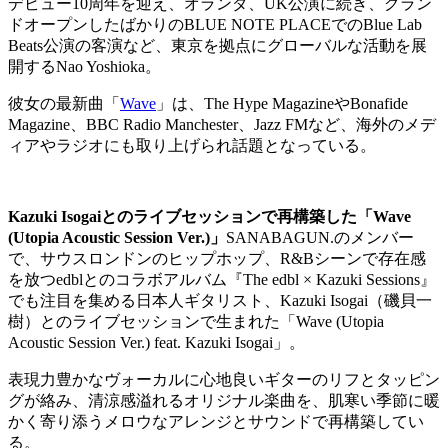
デビュー10周年を迎え、オランダ、UK公演に続き、グラン
ドオープンしたばかりのBLUE NOTE PLACEでのBlue Lab
Beats公演の客演など、東京を拠点にグローバルな活動を展
開するNao Yoshioka。
彼女の最新曲「
Wave
」は、The Hype MagazineやBonafide
Magazine、BBC Radio Manchester、Jazz FMなど、海外のメデ
ィアやラジオにも取り上げられ話題となっている。
Kazuki Isogaiとのライブセッションで再構築した「Wave
(Utopia Acoustic Session Ver.)」
SANABAGUN.のメンバー
で、サウスロンドンのヒップホップ、R&Bシーンで存在感
を放つedblとのコラボアルバム『The edbl × Kazuki Sessions』
でも注目を集める日本人ギタリスト、Kazuki Isogai（磯貝一
樹）とのライブセッションで生まれた「Wave (Utopia
Acoustic Session Ver.) feat. Kazuki Isogai」。
表現力豊かなヴォーカルに心地良いギターのリフとタッピン
グが絡み、清涼感溢れるオリジナル楽曲を、肌寒い季節に暖
かく寄り添うメロウなアレンジとサウンドで再構築してい
る。