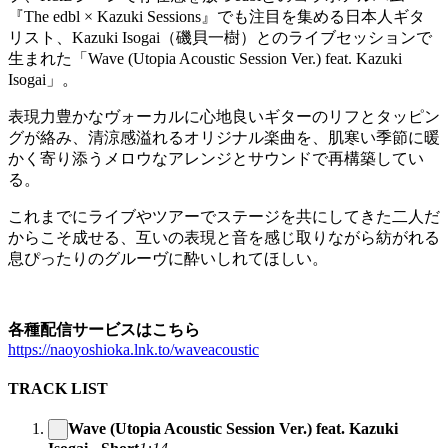
『The edbl × Kazuki Sessions』でも注目を集める日本人ギタ
リスト、Kazuki Isogai（磯貝一樹）とのライブセッションで
生まれた「Wave (Utopia Acoustic Session Ver.) feat. Kazuki
Isogai」。
表現力豊かなヴォーカルに心地良いギターのリフとタッピン
グが絡み、清涼感溢れるオリジナル楽曲を、肌寒い季節に暖
かく寄り添うメロウなアレンジとサウンドで再構築してい
る。
これまでにライブやツアーでステージを共にしてきた二人だ
からこそ成せる、互いの表現と音を感じ取りながら紡がれる
息ぴったりのグルーヴに酔いしれてほしい。
各種配信サービスはこちら
https://naoyoshioka.lnk.to/waveacoustic
TRACK LIST
Wave (Utopia Acoustic Session Ver.) feat. Kazuki