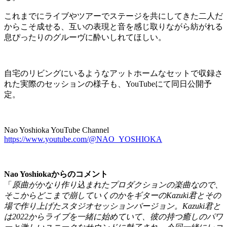
これまでにライブやツアーでステージを共にしてきた二人だ
からこそ成せる、互いの表現と音を感じ取りながら紡がれる
息ぴったりのグルーヴに酔いしれてほしい。
自宅のリビングにいるようなアットホームなセットで収録さ
れた実際のセッションの様子も、YouTubeにて同日公開予
定。
Nao Yoshioka YouTube Channel
https://www.youtube.com/@NAO_YOSHIOKA
Nao Yoshiokaからのコメント
「
原曲がかなり作り込まれたプロダクションの楽曲なので、
そこからどこまで崩していくのかをギターのKazuki君とその
場で作り上げたスタジオセッションバージョン。Kazuki君と
は2022からライブを一緒に始めていて、彼の持つ癒しのパワ