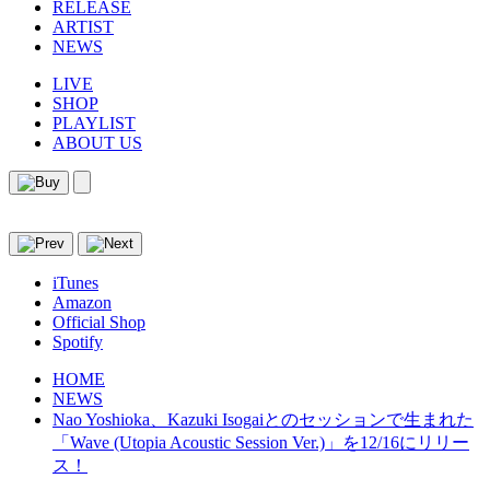
RELEASE
ARTIST
NEWS
LIVE
SHOP
PLAYLIST
ABOUT US
iTunes
Amazon
Official Shop
Spotify
HOME
NEWS
Nao Yoshioka、Kazuki Isogaiとのセッションで生まれた
「Wave (Utopia Acoustic Session Ver.)」を12/16にリリー
ス！