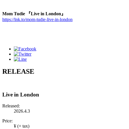
Mom Tudie 『Live in London』
https://lnk.to/mom-tudie-live-in-london
RELEASE
Live in London
Released:
2026.4.3
Price:
¥ (+ tax)