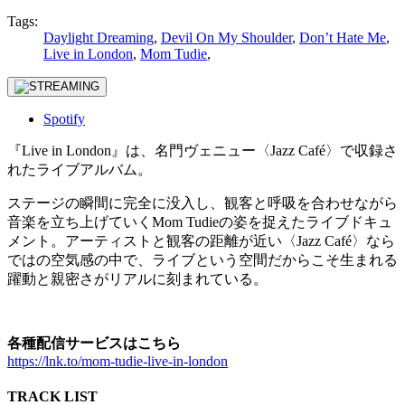
Tags:
Daylight Dreaming
,
Devil On My Shoulder
,
Don’t Hate Me
,
Live in London
,
Mom Tudie
,
Spotify
『Live in London』は、名門ヴェニュー〈Jazz Café〉で収録さ
れたライブアルバム。
ステージの瞬間に完全に没入し、観客と呼吸を合わせながら
音楽を立ち上げていくMom Tudieの姿を捉えたライブドキュ
メント。アーティストと観客の距離が近い〈Jazz Café〉なら
ではの空気感の中で、ライブという空間だからこそ生まれる
躍動と親密さがリアルに刻まれている。
各種配信サービスはこちら
https://lnk.to/mom-tudie-live-in-london
TRACK LIST