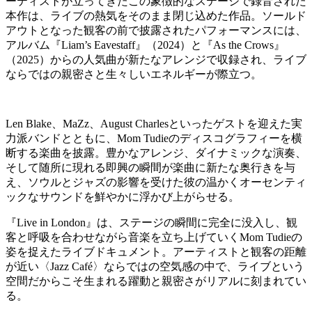
ーティストが立ってきたこの象徴的なステージで録音された
本作は、ライブの熱気をそのまま閉じ込めた作品。ソールド
アウトとなった観客の前で披露されたパフォーマンスには、
アルバム『Liam’s Eavestaff』（2024）と『As the Crows』
（2025）からの人気曲が新たなアレンジで収録され、ライブ
ならではの親密さと生々しいエネルギーが際立つ。
Len Blake、MaZz、August Charlesといったゲストを迎えた実
力派バンドとともに、Mom Tudieのディスコグラフィーを横
断する楽曲を披露。豊かなアレンジ、ダイナミックな演奏、
そして随所に現れる即興の瞬間が楽曲に新たな奥行きを与
え、ソウルとジャズの影響を受けた彼の温かくオーセンティ
ックなサウンドを鮮やかに浮かび上がらせる。
『Live in London』は、ステージの瞬間に完全に没入し、観
客と呼吸を合わせながら音楽を立ち上げていくMom Tudieの
姿を捉えたライブドキュメント。アーティストと観客の距離
が近い〈Jazz Café〉ならではの空気感の中で、ライブという
空間だからこそ生まれる躍動と親密さがリアルに刻まれてい
る。