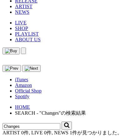
RELEASE
ARTIST
NEWS
LIVE
SHOP
PLAYLIST
ABOUT US
iTunes
Amazon
Official Shop
Spotify
HOME
SEARCH - "Changes"の検索結果
ARTIST 0件, LIVE 0件, NEWS 1件が見つかりました。