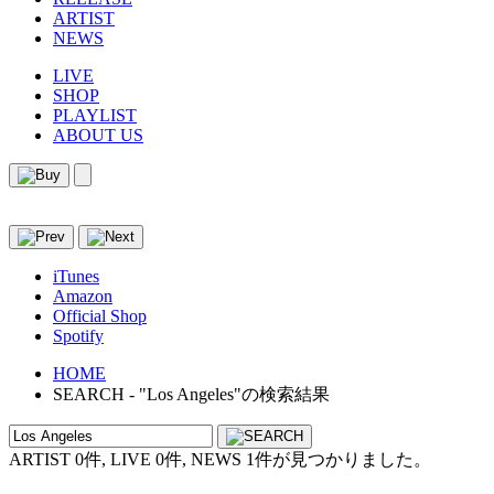
ARTIST
NEWS
LIVE
SHOP
PLAYLIST
ABOUT US
iTunes
Amazon
Official Shop
Spotify
HOME
SEARCH - "Los Angeles"の検索結果
ARTIST 0件, LIVE 0件, NEWS 1件が見つかりました。