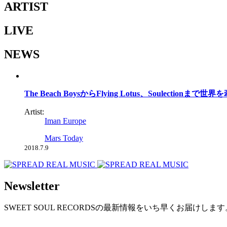
ARTIST
LIVE
NEWS
The Beach BoysからFlying Lotus、Soulect
Artist:
Iman Europe
Mars Today
2018.7.9
Newsletter
SWEET SOUL RECORDSの最新情報をいち早くお届けし