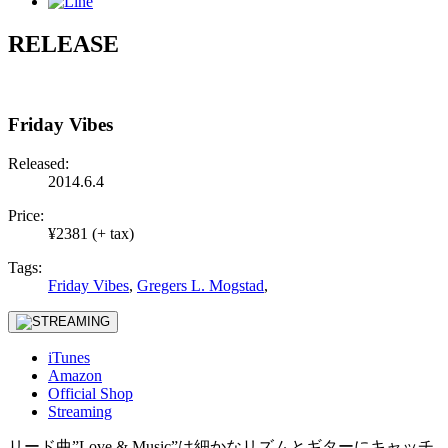
RELEASE
Friday Vibes
Released:
2014.6.4
Price:
¥2381 (+ tax)
Tags:
Friday Vibes
,
Gregers L. Mogstad
,
iTunes
Amazon
Official Shop
Streaming
リード曲”Love & Music”は細かなリズムとギターにキャッチ