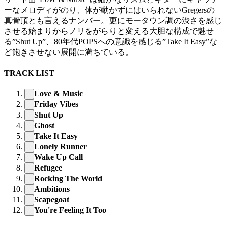
ーなメロディがのり、体が動かずにはいられないGregersの
真骨頂とも言えるナンバー。更にモータウン調の渋さを感じ
させる始まりからノリをがらりと変える大胆な構成で魅せ
る”Shut Up”、80年代POPSへの意識を感じる”Take It Easy”な
ど飽きさせない展開に満ちている。
TRACK LIST
Love & Music
Friday Vibes
Shut Up
Ghost
Take It Easy
Lonely Runner
Wake Up Call
Refugee
Rocking The World
Ambitions
Scapegoat
You're Feeling It Too