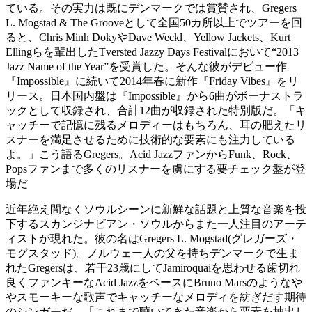
ている。その実力は既にデンマークでは賞賛され、Gregers
L. Mogstad & The Grooveとして全国50カ所以上でツアーを回
ると、Chris Minh DokyやDave Weckl、Yellow Jackets、Kurt
Ellingらを輩出したTversted Jazzy Days Festivalにおいて“2013
Jazz Name of the Year”を受賞した。そんな彼がデビュー作
『Impossible』に続いて2014年春に新作『Friday Vibes』をリ
リース。日本国内盤は『Impossible』から6曲がボーナストラ
ックとして収録され、合計12曲が収録された特別版だ。「キ
ャッチーで記憶に残るメロディーはもちろん、耳の肥えたリ
スナーを満足させるために技術的な要素にも注力している
よ。」こう語るGregers。Acid JazzファンからFunk、Rock、
Popsファンまで多くのリスナーを虜にする要チェック盤が登
場だ
近年絶え間なくソウルシーンに新鮮な話題と上質な音楽を投
下するスカンジナビアン・ソウルからまた一人注目のアーテ
ィストが現れた。彼の名はGregers L. Mogstad(グレガーズ・
モグスタッド)。ノルウェー人の父を持ちデンマークで生ま
れたGregersは、若干23歳にしてJamiroquaiを思わせる歯切れ
良くファンキーなAcid JazzをベースにBruno Marsのようなや
やスモーキーな歌声でキャッチーなメロディを紡ぎだす期待
のシンガーだ。「これまで聴いてきた音楽から要素を抽出し