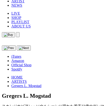
ARTIST
NEWS
LIVE
SHOP
PLAYLIST
ABOUT US
iTunes
Amazon
Official Shop
Spotify
HOME
ARTISTS
Gregers L. Mogstad
Gregers L. Mogstad