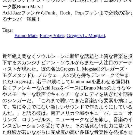
スカンジナビアン・ソウルシーンに現れた若干23歳のデンマ
ーク版Bruno Mars！
Acid JazzファンからFunk、Rock、Popsファンまで必聴の踊れ
るナンバー満載！
Tags:
Bruno Mars
,
Friday Vibes
,
Gregers L. Mogstad
,
近年絶え間なくソウルシーンに新鮮な話題と上質な音楽を投
下するスカンジナビアン・ソウルからまた一人注目のアーテ
ィストが現れた。彼の名はGregers L. Mogstad(グレガーズ・
モグスタッド)。ノルウェー人の父を持ちデンマークで生ま
れたGregersは、若干23歳にしてJamiroquaiを思わせる歯切れ
良くファンキーなAcid JazzをベースにBruno Marsのようなや
やスモーキーな歌声でキャッチーなメロディを紡ぎだす期待
のシンガーだ。「これまで聴いてきた音楽から要素を抽出し
て、常に今までにない新しいサウンドで作るようにしている
んだ。」と語る彼は、南アメリカ全域やキューバ、ニューオ
リンズ、ロサンゼルス、ニューヨークなどを旅し、音楽のイ
ンスピレーションを受けてきた。その活発な行動力に基づい
た経験が若いながらに完成度の高い多様な音楽性を発揮させ