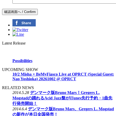
Latest Release
Possibilities
UPCOMING SHOW
10/2 Misha × BeMyFiasco Live at OPRCT (Special Guest:
Nao Yoshioka) 20261002 @ OPRCT
RELATED NEWS
2014.5.28
デンマーク版Bruno Mars！Gregers L.
Mogstadの踊れるAcid Jazz盤がiTunes先行予約・1曲先
行発売開始！
2014.6.4
デンマーク版Bruno Mars、Gregers L. Mogstad
の新作が本日全国発売！