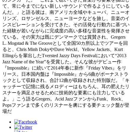
て、常に今までにない新しいサウンドで作るようにしている
んだ。」と語る彼は、南アメリカ全域やキューバ、ニューオ
リンズ、ロサンゼルス、ニューヨークなどを旅し、音楽のイ
ンスピレーションを受けてきた。その活発な行動力に基づい
た経験が若いながらに完成度の高い多様な音楽性を発揮させ
ている。その実力は既にデンマークでは賞賛され、Gregers
L. Mogstad & The Grooveとして全国50カ所以上でツアーを回
ると、Chris Minh DokyやDave Weckl、Yellow Jackets、Kurt
Ellingらを輩出したTversted Jazzy Days Festivalにおいて“2013
Jazz Name of the Year”を受賞した。そんな彼がデビュー作
『Impossible』に続いて2014年春に新作『Friday Vibes』をリ
リース。日本国内盤は『Impossible』から6曲がボーナストラ
ックとして収録され、合計12曲が収録された特別版だ。「キ
ャッチーで記憶に残るメロディーはもちろん、耳の肥えたリ
スナーを満足させるために技術的な要素にも注力している
よ。」こう語るGregers。Acid JazzファンからFunk、Rock、
Popsファンまで多くのリスナーを虜にする要チェック盤が登
場だ