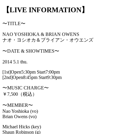
【LIVE INFORMATION】
〜TITLE〜
NAO YOSHIOKA & BRIAN OWENS
ナオ・ヨシオカ＆ブライアン・オウエンズ
〜DATE & SHOWTIMES〜
2014 5.1 thu.
[1st]Open5:30pm Start7:00pm
[2nd]Open8:45pm Start9:30pm
〜MUSIC CHARGE〜
￥7,500（税込）
〜MEMBER〜
Nao Yoshioka (vo)
Brian Owens (vo)
Michael Hicks (key)
Shaun Robinson (g)