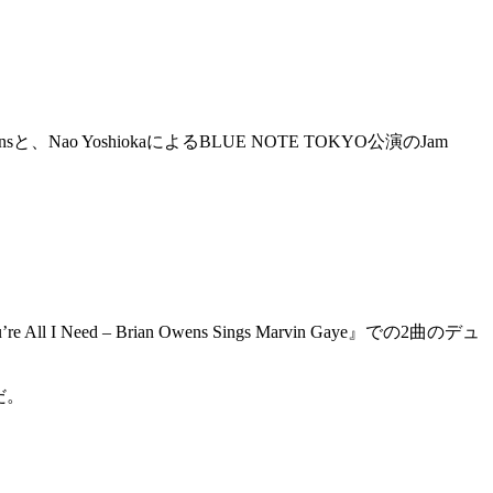
sと、Nao YoshiokaによるBLUE NOTE TOKYO公演のJam
 All I Need – Brian Owens Sings Marvin Gaye』での2曲のデュ
だ。