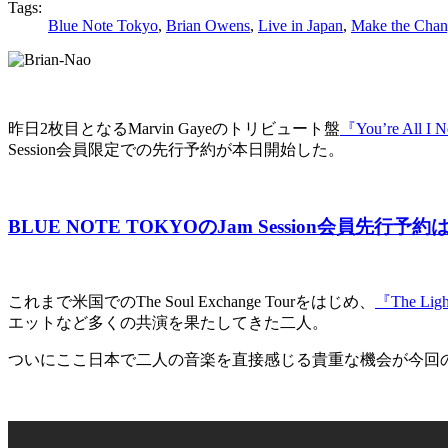
Tags:
Blue Note Tokyo
,
Brian Owens
,
Live in Japan
,
Make the Chan
昨日2枚目となるMarvin Gayeのトリビュート盤
『You’re All I 
Session会員限定での先行予約が本日開始した。
BLUE NOTE TOKYOのJam Session会員先行予
これまで米国でのThe Soul Exchange Tourをはじめ、
『The Lig
エットなど多くの共演を果たしてきた二人。
ついにここ日本で二人の音楽を直接感じる貴重な機会が今回