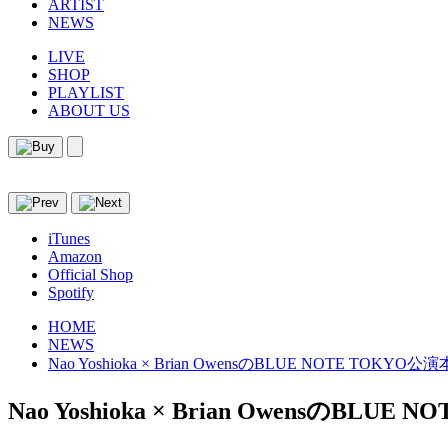
ARTIST
NEWS
LIVE
SHOP
PLAYLIST
ABOUT US
iTunes
Amazon
Official Shop
Spotify
HOME
NEWS
Nao Yoshioka × Brian OwensのBLUE NOTE TOK
Nao Yoshioka × Brian OwensのBL