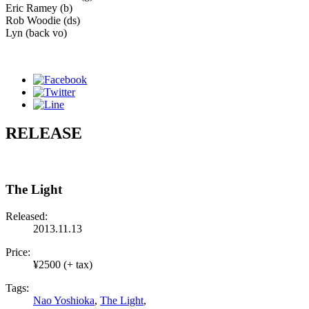
Eric Ramey (b)
Rob Woodie (ds)
Lyn (back vo)
RELEASE
The Light
Released:
2013.11.13
Price:
¥2500 (+ tax)
Tags:
Nao Yoshioka
,
The Light
,