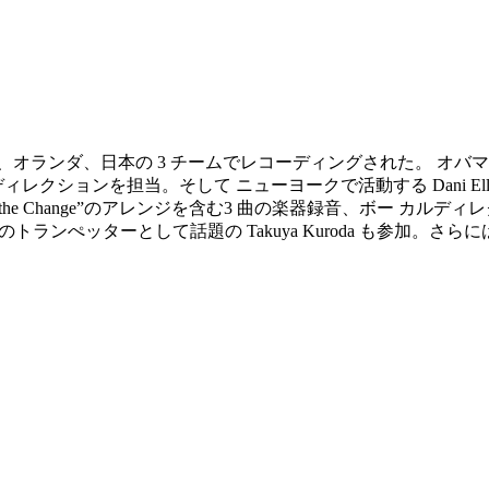
t 』はアメリカ、オランダ、日本の 3 チームでレコーディングされ
ルディレクションを担当。そして ニューヨークで活動する Dani Elli
作詞の”Make the Change”のアレンジを含む3 曲の楽器録音、
ッターとして話題の Takuya Kuroda も参加。さらには、 The