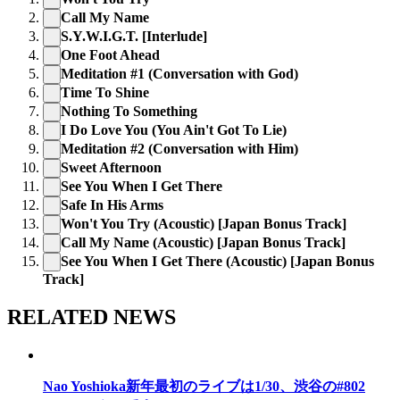
Call My Name
S.Y.W.I.G.T. [Interlude]
One Foot Ahead
Meditation #1 (Conversation with God)
Time To Shine
Nothing To Something
I Do Love You (You Ain't Got To Lie)
Meditation #2 (Conversation with Him)
Sweet Afternoon
See You When I Get There
Safe In His Arms
Won't You Try (Acoustic) [Japan Bonus Track]
Call My Name (Acoustic) [Japan Bonus Track]
See You When I Get There (Acoustic) [Japan Bonus
Track]
RELATED NEWS
Nao Yoshioka新年最初のライブは1/30、渋谷の#802