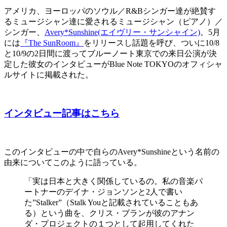
アメリカ、ヨーロッパのソウル／R&Bシンガー達が絶賛す
るミュージシャン達に愛されるミュージシャン（ピアノ）／
シンガー、
Avery*Sunshine(エイヴリー・サンシャイン)
。5月
には
『The SunRoom』
をリリースし話題を呼び、ついに10/8
と10/9の2日間に渡ってブルーノート東京での来日公演が決
定した彼女のインタビューがBlue Note TOKYOのオフィシャ
ルサイトに掲載された。
インタビュー記事はこちら
このインタビューの中で自らのAvery*Sunshineという名前の
由来についてこのように語っている。
「実は日本と大きく関係しているの。私の音楽パ
ートナーのデイナ・ジョンソンと2人で書い
た”Stalker”（Stalk Youと記載されていることもあ
る）という曲を、クリス・ブランが彼のアナン
ダ・プロジェクトの１つとして起用してくれた