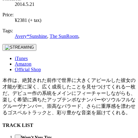
2014.5.21
Price:
¥2381 (+ tax)
Tags:
Avery*Sunshine
,
The SunRoom
,
iTunes
Amazon
Official Shop
本作は、絶賛された前作で世界に大きくアピールした彼女の
才能が更に深く、広く成長したことを見せつけてくれる一枚
だ。デビュー作の系統をメインにフィーチャーしながらも、
楽しく希望に満ちたアップテンポなナンバーやソウルフルな
グルーヴナンバー、崇高なバラード、さらに重厚感を漂わせ
るゴスペルトラックと、彩り豊かな音楽を届けてくれる。
TRACK LIST
Won't You Try