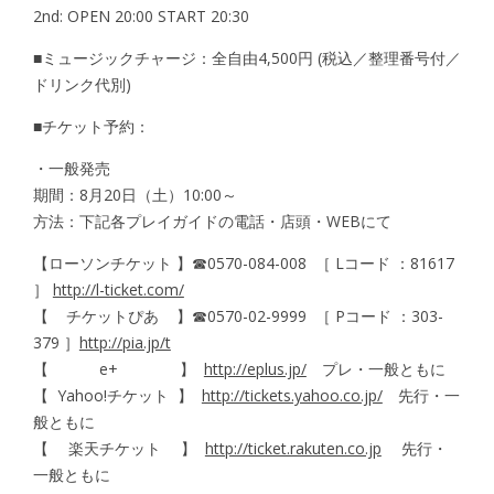
2nd: OPEN 20:00 START 20:30
■ミュージックチャージ：全自由4,500円 (税込／整理番号付／
ドリンク代別)
■チケット予約：
・一般発売
期間：8月20日（土）10:00～
方法：下記各プレイガイドの電話・店頭・WEBにて
【ローソンチケット 】☎︎0570-084-008 ［ Lコード ：81617
］
http://l-ticket.com/
【 チケットぴあ 】☎︎0570-02-9999 ［ Pコード ：303-
379 ］
http://pia.jp/t
【 e+ 】
http://eplus.jp/
プレ・一般ともに
【 Yahoo!チケット 】
http://tickets.yahoo.co.jp/
先行・一
般ともに
【 楽天チケット 】
http://ticket.rakuten.co.jp
先行・
一般ともに