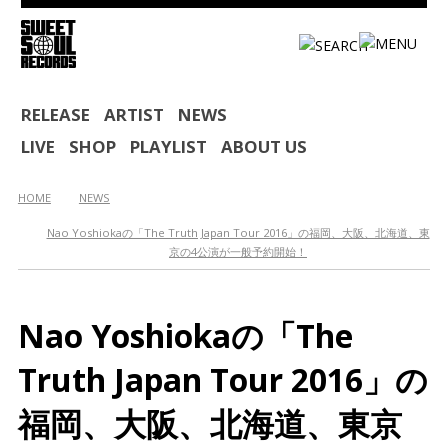
HOME
RELEASE
ARTIST
NEWS
LIVE
SHOP
PLAYLIST
ABOUT US
RELEASE
ARTIST
HOME
NEWS
Nao Yoshiokaの「The Truth Japan Tour 2016」の福岡、大阪、北海道、東
NEWS
京の4公演が一般予約開始！
LIVE
SHOP
Nao Yoshiokaの「The
PLAYLIST
Truth Japan Tour 2016」の
ABOUT US
福岡、大阪、北海道、東京