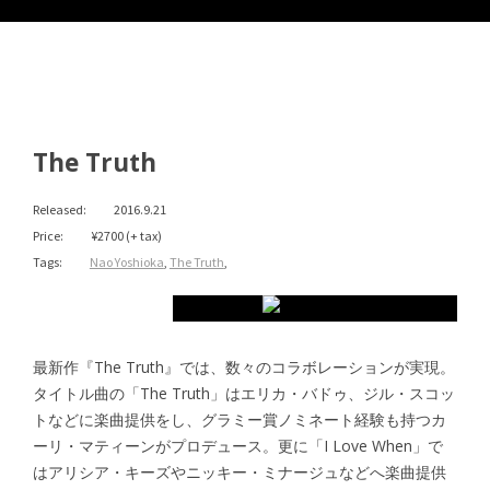
The Truth
Released:
2016.9.21
Price:
¥2700 (+ tax)
Tags:
Nao Yoshioka
,
The Truth
,
iTunes
最新作『The Truth』では、数々のコラボレーションが実現。
Amazon
タイトル曲の「The Truth」はエリカ・バドゥ、ジル・スコッ
トなどに楽曲提供をし、グラミー賞ノミネート経験も持つカ
Official Shop
ーリ・マティーンがプロデュース。更に「I Love When」で
はアリシア・キーズやニッキー・ミナージュなどへ楽曲提供
Spotify