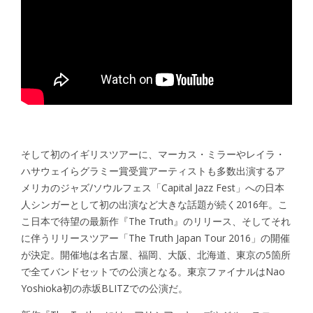
そして初のイギリスツアーに、マーカス・ミラーやレイラ・
ハサウェイらグラミー賞受賞アーティストも多数出演するア
メリカのジャズ/ソウルフェス「Capital Jazz Fest」への日本
人シンガーとして初の出演など大きな話題が続く2016年。こ
こ日本で待望の最新作『The Truth』のリリース、そしてそれ
に伴うリリースツアー「The Truth Japan Tour 2016」の開催
が決定。開催地は名古屋、福岡、大阪、北海道、東京の5箇所
で全てバンドセットでの公演となる。東京ファイナルはNao
Yoshioka初の赤坂BLITZでの公演だ。