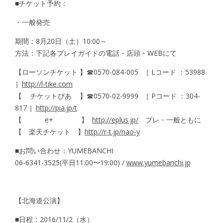
■チケット予約：
・一般発売
期間：8月20日（土）10:00～
方法：下記各プレイガイドの電話・店頭・WEBにて
【ローソンチケット 】☎︎0570-084-005 ［ Lコード ：53988
］
http://l-tike.com
【 チケットぴあ 】☎︎0570-02-9999 ［ Pコード ：304-
817 ］
http://pia.jp/t
【 e+ 】
http://eplus.jp/
プレ・一般ともに
【 楽天チケット 】
http://r-t.jp/nao-y
■お問い合わせ：YUMEBANCHI
06-6341-3525(平日11:00〜19:00) /
www.yumebanchi.jp
【北海道公演】
■日程：2016/11/2（水）