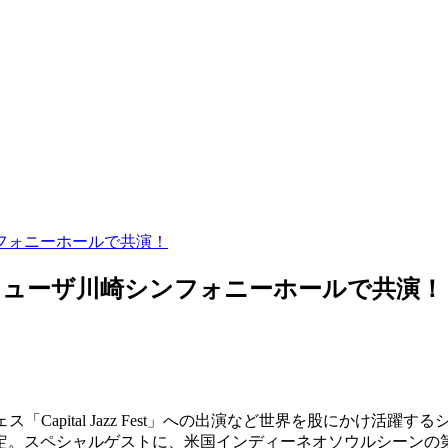
ザ川崎シンフォニーホールで共演！
nと11/18にミューザ川崎シンフォニーホールで共演！
「Capital Jazz Fest」への出演など世界を股にかけ活躍する
スペシャルゲストに、米国インディーネオソウルシーンの第一人者で