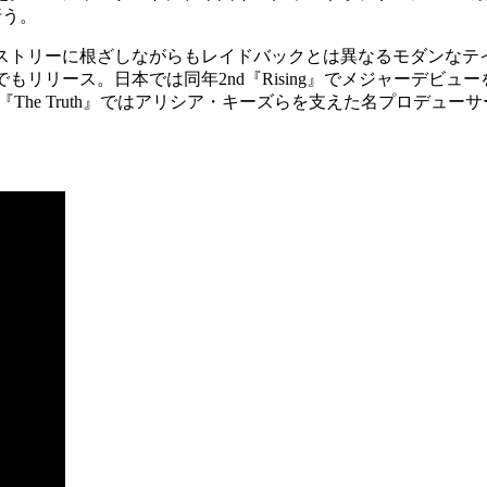
行う。
現力、ヒストリーに根ざしながらもレイドバックとは異なるモダンな
でもリリース。日本では同年2nd『Rising』でメジャーデビューを果たし
『The Truth』ではアリシア・キーズらを支えた名プロデ