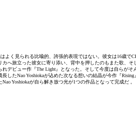
だ。これはよく見られる比喩的、誇張的表現ではない。彼女は16
リカへ旅立った彼女に寄り添い、背中を押したのもまた歌、そ
デビュー作『The Light』となった。そして今度は自ら
たNao Yoshiokaが込めた次なる想いの結晶が今作『Ris
 Yoshiokaが自ら解き放つ光が1つの作品となって完成だ 。