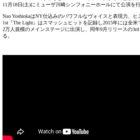
11月18日(土)にミューザ川崎シンフォニーホールにて公演を
Nao YoshiokaはNY仕込みのパワフルなヴォイスと表
1st『The Light』はスマッシュヒットを記録し2015年には全米
2万人規模のメインステージに出演し、同年9月リリースの3rd
る。