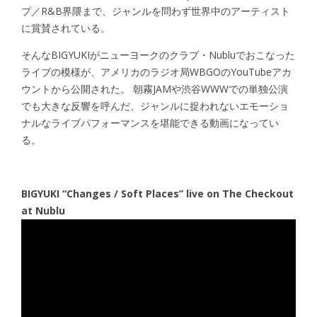
プ／R&B界隈まで、ジャンルを問わず世界中のアーティスト
に賞賛されている。
そんなBIGYUKIがニューヨークのクラブ・Nubluでおこなった
ライブの模様が、アメリカのラジオ局WBGOのYouTubeアカ
ウントから公開された。 朝霧JAMや渋谷WWWでの単独公演
でも大きな反響を呼んだ、ジャンルに捉われないエモーショ
ナルなライブパフォーマンスを堪能できる動画になってい
る。
BIGYUKI “Changes / Soft Places” live on The Checkout
at Nublu