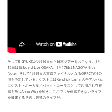
そしてBIGYUKIは今月16日から日本ツアーをおこなう。1月
16日はBillboard Live OSAKA、1月17日はNAGOYA Blue
Note、そして1月19日の東京ファイナルとなるOPRCTの3公
演を予定している。ゲストにはKendrick Lamarの全アルバム
にゲスト・ボーカル／バック・コーラスとして起用され存在
感を放つAnna Wiseを招き、ここでしか体感できないライブ
を披露する見逃し厳禁のライブだ。