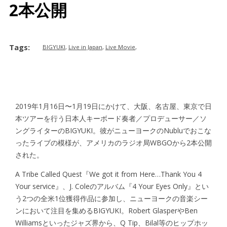
2本公開
TERMS OF USE
PRIVACY POLICY
Tags:
BIGYUKI
,
Live in Japan
,
Live Movie
,
2019年1月16日〜1月19日にかけて、大阪、名古屋、東京で日
本ツアーを行う日本人キーボード奏者／プロデューサー／ソ
ングライターのBIGYUKI。彼がニューヨークのNubluでおこな
ったライブの模様が、アメリカのラジオ局WBGOから2本公開
された。
A Tribe Called Quest『We got it from Here…Thank You 4
Your service』、J. Coleのアルバム『4 Your Eyes Only』とい
う2つの全米1位獲得作品に参加し、ニューヨークの音楽シー
ンにおいて注目を集めるBIGYUKI。Robert GlasperやBen
Williamsといったジャズ界から、Q Tip、Bilal等のヒップホッ