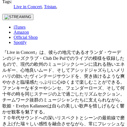
Tags:
Live in Concert
,
Tristan
,
iTunes
Amazon
Official Shop
Spotify
『Live in Concert』は、彼らの地元であるオランダ・ウーデ
ンのジャズクラブ・Club De Pulでのライブの模様を収録した
もので、現代の欧州のミュージックシーンに流れる熱いエネ
ルギー、心地良いムード、そしてアシッドジャズらしいメリ
ハリの効いたヴィンテージサウンドを、突き抜けるような爽
やかさと臨場感たっぷりに心ゆくまで楽しむことができる。
ファンキーなギターやシンセ、フェンダーローズ、そして何
十年の時を同じステージの上で過ごしたリズムセクション。
チームワーク抜群のミュージシャンたちに支えられながら、
歌姫・Evelyn Kallanseeは自らの美しい歌声を惜しげもなく響
かせ観客を魅了する。
７０年代サウンドへの深いリスペクトとシーンの最前線で磨
き上げた瑞々しい感性を融合させながら、常にフレッシュな