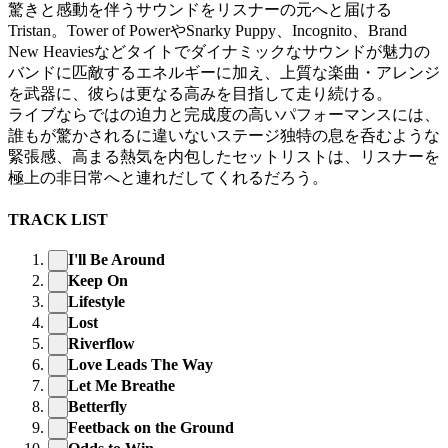
驚きと感動を伴うサウンドをリスナーの元へと届ける
Tristan。Tower of PowerやSnarky Puppy、Incognito、Brand
New Heaviesなどタイトでダイナミックなサウンドが魅力の
バンドに匹敵するエネルギーに加え、上質な楽曲・アレンジ
を武器に、彼らは更なる高みを目指して走り続ける。
ライブならではの迫力と完成度の高いパフォーマンスには、
誰もが驚かされるに違いないステージ独特の息を呑むような
緊張感、高まる熱気を内包したセットリストは、リスナーを
極上の非日常へと連れだしてくれるだろう。
TRACK LIST
I'll Be Around
Keep On
Lifestyle
Lost
Riverflow
Love Leads The Way
Let Me Breathe
Betterfly
Feetback on the Ground