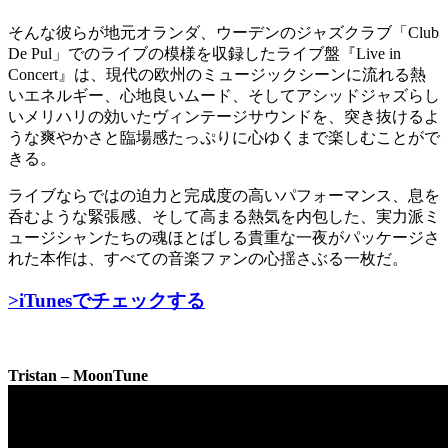
そんな彼らが地元オランダ、ウーデンのジャズクラブ「Club
De Pul」でのライブの模様を収録したライブ盤『Live in
Concert』は、現代の欧州のミュージックシーンに流れる熱
いエネルギー、心地良いムード、そしてアシッドジャズらし
いメリハリの効いたヴィンテージサウンドを、突き抜けるよ
うな爽やかさと臨場感たっぷりに心ゆくまで楽しむことがで
きる。
ライブならではの迫力と完成度の高いパフォーマンス、息を
呑むような緊張感、そして高まる熱気を内包した、実力派ミ
ュージシャンたちの魂ほとばしる貴重な一夜がパッケージさ
れた本作は、すべての音楽ファンの心揺さぶる一枚だ。
>iTunesでチェックする
Tristan – MoonTune