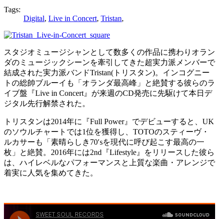
Tags:
Digital
,
Live in Concert
,
Tristan
,
スタジオミュージシャンとして数多くの作品に携わりオラン
ダのミュージックシーンを牽引してきた超実力派メンバーで
結成された実力派バンドTristan(トリスタン)。インコグニー
トの総帥ブルーイも「オランダ最高峰」と絶賛する彼らのラ
イブ盤『Live in Concert』が来週のCD発売に先駆けて本日デ
ジタル先行解禁された。
トリスタンは2014年に『Full Power』でデビューすると、UK
のソウルチャートでは1位を獲得し、TOTOのスティーヴ・
ルカサーも「素晴らしき70′sを現代に呼び起こす最高の一
枚」と絶賛。2016年には2nd『Lifestyle』をリリースした彼ら
は、ハイレベルなパフォーマンスと上質な楽曲・アレンジで
着実に人気を集めてきた。