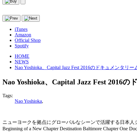
iTunes
Amazon
Official Shop
Spotify
HOME
NEWS
Nao Yoshioka、Capital Jazz Fest 2016のドキュメ
Nao Yoshioka、Capital Jazz Fe
Tags:
Nao Yoshioka
,
ニューヨークを拠点にグローバルなシーンで活躍する日本人シンガー・Na
Beginning of a New Chapter Destination Baltimore Ch