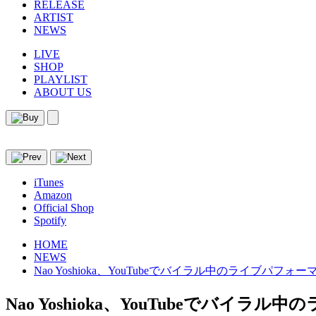
RELEASE
ARTIST
NEWS
LIVE
SHOP
PLAYLIST
ABOUT US
iTunes
Amazon
Official Shop
Spotify
HOME
NEWS
Nao Yoshioka、YouTubeでバイラル中のライブパフォーマ
Nao Yoshioka、YouTubeでバイラル