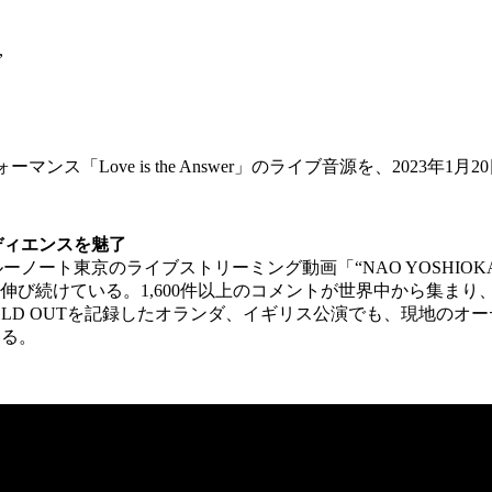
,
。
ォーマンス「
Love is the Answer
」のライブ音源を、
2023
年
1
月
20
ディエンスを魅了
ルーノート東京のライブストリーミング動画「
“NAO YOSHIOKA 
伸び続けている。
1,600
件以上のコメントが世界中から集まり
OLD OUT
を記録したオランダ、イギリス公演でも、現地のオー
いる。