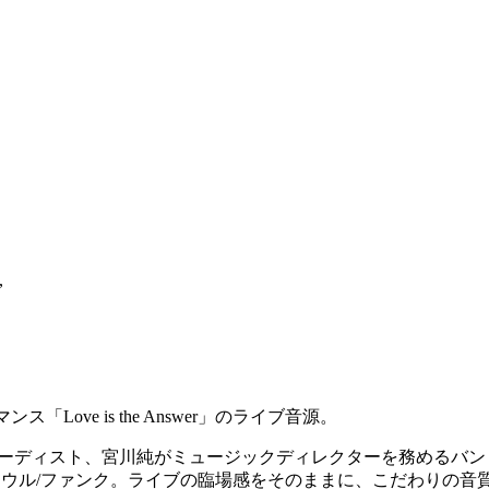
,
マンス「
Love is the Answer
」のライブ音源
。
ーディスト、宮川純がミュージックディレクターを務めるバン
ソウル
/
ファンク。ライブの臨場感をそのままに、こだわりの音