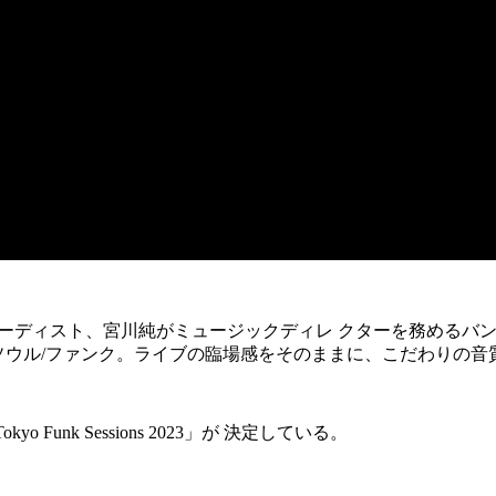
ーディスト、宮川純がミュージックディレ クターを務めるバ
ソウル
/
ファンク。ライブの臨場感をそのままに、こだわりの音
Tokyo Funk Sessions 2023
」が 決定している。