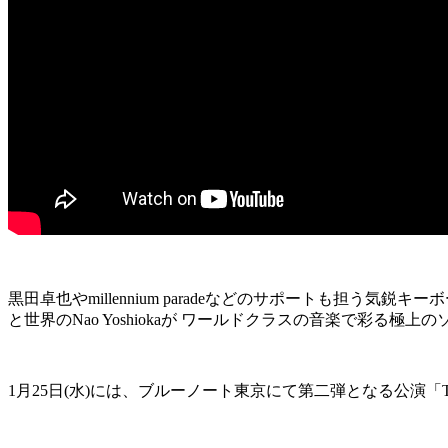
黒田卓也や
millennium parade
などのサポートも担う気鋭キーボ
と世界の
Nao Yoshioka
が ワールドクラスの音楽で彩る極上の
1
月
25
日
(
水
)
には、ブルーノート東京にて第二弾となる公演「