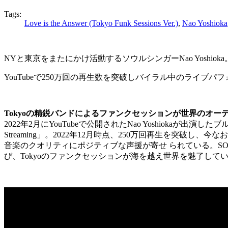
Tags:
Love is the Answer (Tokyo Funk Sessions Ver.)
,
Nao Yoshioka
NYと東京をまたにかけ活動するソウルシンガーNao Yoshioka
YouTube
で
250
万回の再生数を突破しバイラル中のライブパフ
Tokyoの精鋭バンドによるファンクセッションが世界のオー
2022
年
2
月に
YouTube
で公開された
Nao Yoshioka
が出演したブ
Streaming
」。
2022
年
12
月時点、
250
万回再生を突破し、今なお
音楽のクオリティにポジティブな声援が寄せ られている。
S
び、
Tokyo
のファンクセッションが海を越え世界を魅了して