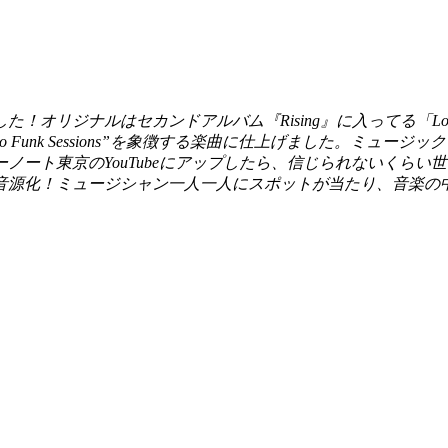
はセカンドアルバム『Rising』に入ってる「Love is the An
unk Sessions”を象徴する楽曲に仕上げました。ミュージック
ノート東京のYouTubeにアップしたら、信じられないくら
音源化！ミュージシャン一人一人にスポットが当たり、音楽の
」