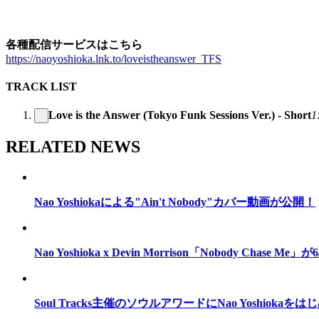
各種配信サービスはこちら
https://naoyoshioka.lnk.to/loveistheanswer_TFS
TRACK LIST
Love is the Answer (Tokyo Funk Sessions Ver.) - Short
1
RELATED NEWS
Nao Yoshiokaによる"Ain't Nobody"カバー動画が公開！
Nao Yoshioka x Devin Morrison「Nobody Chase M
Soul Tracks主催のソウルアワードにNao Yoshiok