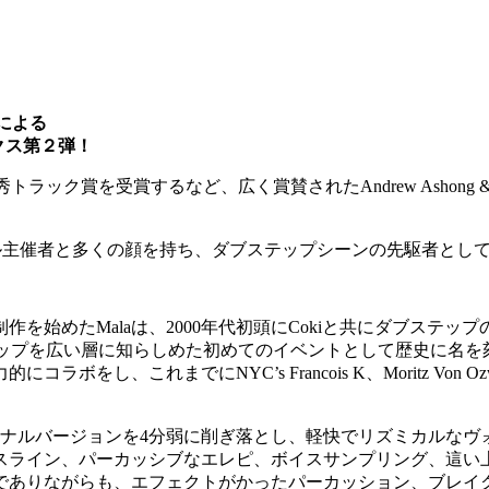
」
による
リミックス第２弾！
優秀トラック賞を受賞するなど、広く賞賛されたAndrew Ashong &Kai
ル主催者と多くの顔を持ち、ダブステップシーンの先駆者として
Malaは、2000年代初頭にCokiと共にダブステップのプロデュース
ステップを広い層に知らしめた初めてのイベントとして歴史に名を
NYC’s Francois K、Moritz Von Ozwald（Basic C
リジナルバージョンを4分弱に削ぎ落とし、軽快でリズミカルな
スライン、パーカッシブなエレピ、ボイスサンプリング、這い
でありながらも、エフェクトがかったパーカッション、ブレイ