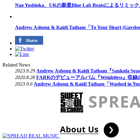
Nao Yoshioka、UKの新星Blue Lab Beatsによるリ
Andrew Ashong & Kaidi Tatham「To Your Heart (Gav
Related News
2023.9.29
Andrew Ashong & Kaidi Tatham『Sankofa
2020.8.28
FARRのデビューアルバム『Weightless』収録の
2023.9.6
Andrew Ashong & Kaidi Tatham「Washed in 