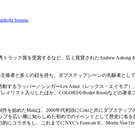
ankofa Season
,
優秀トラック賞を受賞するなど、広く賞賛されたAndrew Ashong &Kai
ル主催者と多くの顔を持ち、ダブステップシーンの先駆者として
ラッパー／シンガーLex Amor（レックス・エイモア）。これまで
ーされプレイリスト入りしたほか、COLORSやBoiler Room
。
Malaは、2000年代初頭にCokiと共にダブステップのプロデュース
ステップを広い層に知らしめた初めてのイベントとして歴史に名を
NYC’s Francois K、Moritz Von Ozwald（Basic C