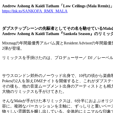
Andrew Ashong & Kaidi Tatham「Low Ceilings (Mala Remix)
https://lnk.to/SANKOFA_RMX_MALA
ダブステップシーンの先駆者としてその名を馳せているMala
Andrew Ashong & Kaidi Tatham『Sankofa Season』の
Mixmagの年間最優秀アルバム賞とResident Advisorの年間最
2弾が登場。
リミックスを手掛けたのは、プロデューサー／ DJ ／レーベ
サウスロンドン郊外のノーウッド出身で、10代の頃から楽曲制作を始めた
Pokesの2人を加えDMZナイトを開催すると、これがダブ
その後も、他の音楽ムーブメント出身のアーティストとも精力的にコラボをし、これまでに
大物のリミックスも手がけてきた。
そんなMalaが手がけた本リミックスは、6分半におよぶオ
容に。複雑なパーカッションを主軸に、ずっしりと重いベー
物々しい雰囲気を醸し出している。全体的にミニマルな印象