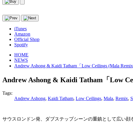
iTunes
Amazon
Official Shop
Spotify
HOME
NEWS
Andrew Ashong & Kaidi Tatham「Low Ceilings (Mala
Andrew Ashong & Kaidi Tatham「Low
Tags:
Andrew Ashong
,
Kaidi Tatham
,
Low Ceilings
,
Mala
,
Remix
,
S
サウスロンドン発、ダブステップシーンの重鎮として広い顔を持つMala