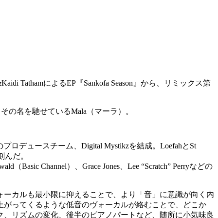
di TathamによるEP『Sankofa Season』から、リミックス第
その名を馳せているMala（マーラ）。
チーム、Digital Mystikzを結成。LoefahとSt
刻んだ。
hannel）、Grace Jones、Lee “Scratch” Perryなどの
ヴォーカルも最小限に抑えることで、より「音」に意識が向く内
上がってくるような低音のヴォーカルが絡むことで、どこか
ク、リズムの変化、後半のピアノパートなど、随所に小気味良