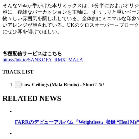
そんなMalaが手がけた本リミックスは、6分半におよぶオ
容に。複雑なパーカッションを主軸に、ずっしりと重いベー
物々しい雰囲気を醸し出している。全体的にミニマルな印象
いアレンジが施されている。UKのクロスオーバー～ブロークンビ
にぜひ耳を傾けてほしい。
各種配信サービスはこちら
https://lnk.to/SANKOFA_RMX_MALA
TRACK LIST
Low Ceilings (Mala Remix) - Short
1:00
RELATED NEWS
FARRのデビューアルバム『Weightless』収録 “Heal M