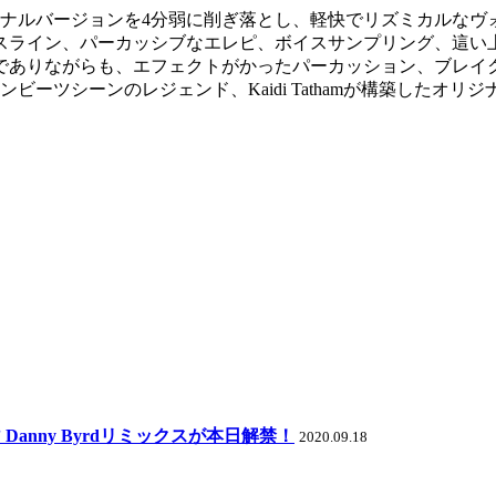
リジナルバージョンを4分弱に削ぎ落とし、軽快でリズミカルな
スライン、パーカッシブなエレピ、ボイスサンプリング、這い
でありながらも、エフェクトがかったパーカッション、ブレイ
ーツシーンのレジェンド、Kaidi Tathamが構築したオリ
e” Danny Byrdリミックスが本日解禁！
2020.09.18