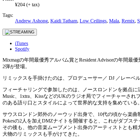
¥204 (+ tax)
Tags:
Andrew Ashong
,
Kaidi Tatham
,
Low Ceilings
,
Mala
,
Remix
,
S
iTunes
Spotify
Mixmagの年間最優秀アルバム賞とResident Advisorの年間最
2弾が登場。
リミックスを手掛けたのは、プロデューサー／ DJ ／レーベ
フィーチャリングで参加したのは、ノースロンドンを拠点に活動する
Music、1xtra、KissなどのUKのラジオ局でフィーチャ
のある語り口とスタイルによって世界的な支持を集めている
サウスロンドン郊外のノーウッド出身で、10代の頃から楽曲制作を始めた
Pokesの2人を加えDMZナイトを開催すると、これがダブ
その後も、他の音楽ムーブメント出身のアーティストとも精力的にコラボをし、これまでに
大物のリミックスも手がけてきた。