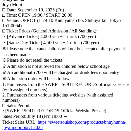
Joya Mooi
□ Date: September 19, 2025 (Fri)
□ Time: OPEN 19:00 / START 20:00
□ Venue: OPRCT (1-29-10 Kamiyama-cho, Shibuya-ku, Tokyo
151-0064)
□ Ticket Prices (General Admission / All Standing):
・[Advance Ticket] 4,000 yen + 1 drink (700 yen)
・[Same-Day Ticket] 4,500 yen + 1 drink (700 yen)
※Please note that cancellations will not be accepted after payment
has been made
※Please do not resell the tickets
※Admission is not allowed for children below school age
※An additional ¥700 will be charged for drink fees upon entry
※Admission order will be as follows:
1. Purchasers from the SWEET SOUL RECORDS official sales site
(with assigned numbers)
2. Purchasers from various ticketing websites (with assigned
numbers)
□ Sales Period:
• [SWEET SOUL RECORDS Official Website Presale]
Sales Period: July 18 (Fri) 18:00 ～
Ticket Sales URL:
https://sweetsoulshop.com/products/bnnyhunna-
joya-mooi-oprct-2025