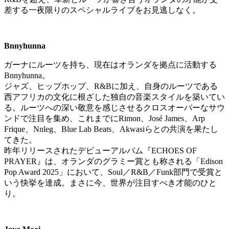
差する一夜限りのスペシャルライブをお見逃しなく。
Bnnyhunna
ガーナにルーツを持ち、現在はオランダを拠点に活動する
Bnnyhunna。
ジャズ、ヒップホップ、R&Bに加え、自身のルーツである
西アフリカの文化に根ざした独自の音楽スタイルを築いてい
る。ルーツへの深い敬意を感じさせるクロスオーバーなサウ
ンドで注目を集め、これまでにRimon、José James、Arp
Frique、Nnleg、Blue Lab Beats、Akwasiらとの共演を果たし
てきた。
昨年リリースされたデビューアルバム『ECHOES OF
PRAYER』は、オランダのグラミー賞とも称される「Edison
Pop Award 2025」において、Soul／R&B／Funk部門で受賞と
いう快挙を達成。まさに今、世界が注目すべき才能のひと
り。