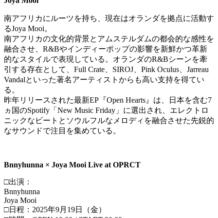
Joya Mooi
南アフリカにルーツを持ち、現在はオランダを拠点に活動す
るJoya Mooi。
南アフリカの文化的背景とアムステルダムの都会的な感性を
融合させ、R&Bやインディーポップの影響を新鮮かつ革新
的なスタイルで表現している。オランダのR&Bシーンを牽
引する存在として、Full Crate、SIROJ、Pink Oculus、Jarreau
Vandalといった著名アーティストからも高い支持を得てい
る。
昨年リリースされた最新EP『Open Hearts』は、日本を含む7
ヵ国のSpotify「New Music Friday」に選出され、エレクトロ
ニックなビートとソウルフルなメロディを融合させた先鋭的
なサウンドで注目を集めている。
Bnnyhunna × Joya Mooi Live at OPRCT
□出演：
Bnnyhunna
Joya Mooi
□日程：2025年9月19日（金）