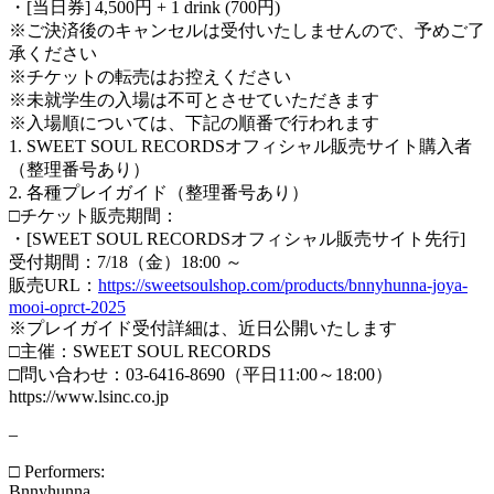
・[当日券] 4,500円 + 1 drink (700円)
※ご決済後のキャンセルは受付いたしませんので、予めご了
承ください
※チケットの転売はお控えください
※未就学生の入場は不可とさせていただきます
※入場順については、下記の順番で行われます
1. SWEET SOUL RECORDSオフィシャル販売サイト購入者
（整理番号あり）
2. 各種プレイガイド（整理番号あり）
□チケット販売期間：
・[SWEET SOUL RECORDSオフィシャル販売サイト先行]
受付期間：7/18（金）18:00 ～
販売URL：
https://sweetsoulshop.com/products/bnnyhunna-joya-
mooi-oprct-2025
※プレイガイド受付詳細は、近日公開いたします
□主催：SWEET SOUL RECORDS
□問い合わせ：03-6416-8690（平日11:00～18:00）
https://www.lsinc.co.jp
–
□ Performers:
Bnnyhunna