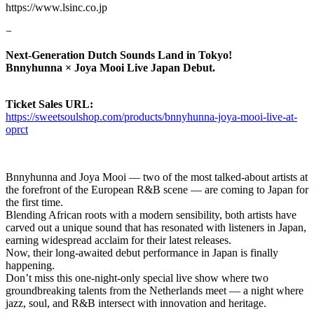
https://www.lsinc.co.jp
−
Next-Generation Dutch Sounds Land in Tokyo!
Bnnyhunna × Joya Mooi Live Japan Debut.
Ticket Sales URL:
https://sweetsoulshop.com/products/bnnyhunna-joya-mooi-live-at-
oprct
Bnnyhunna and Joya Mooi — two of the most talked-about artists at
the forefront of the European R&B scene — are coming to Japan for
the first time.
Blending African roots with a modern sensibility, both artists have
carved out a unique sound that has resonated with listeners in Japan,
earning widespread acclaim for their latest releases.
Now, their long-awaited debut performance in Japan is finally
happening.
Don’t miss this one-night-only special live show where two
groundbreaking talents from the Netherlands meet — a night where
jazz, soul, and R&B intersect with innovation and heritage.