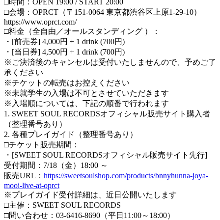
□時間：OPEN 19:00 / START 20:00
□会場：OPRCT（〒151-0064 東京都渋谷区上原1-29-10）
https://www.oprct.com/
□料金（全自由／オールスタンディング ）：
・[前売券] 4,000円 + 1 drink (700円)
・[当日券] 4,500円 + 1 drink (700円)
※ご決済後のキャンセルは受付いたしませんので、予めご了
承ください
※チケットの転売はお控えください
※未就学生の入場は不可とさせていただきます
※入場順については、下記の順番で行われます
1. SWEET SOUL RECORDSオフィシャル販売サイト購入者
（整理番号あり）
2. 各種プレイガイド（整理番号あり）
□チケット販売期間：
・[SWEET SOUL RECORDSオフィシャル販売サイト先行]
受付期間：7/18（金）18:00 ～
販売URL：
https://sweetsoulshop.com/products/bnnyhunna-joya-
mooi-live-at-oprct
※プレイガイド受付詳細は、近日公開いたします
□主催：SWEET SOUL RECORDS
□問い合わせ：03-6416-8690（平日11:00～18:00）