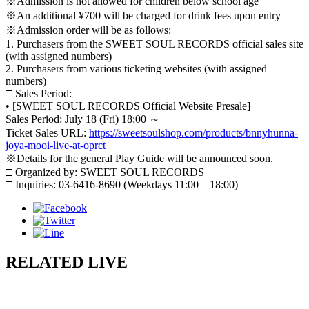
※Admission is not allowed for children below school age
※An additional ¥700 will be charged for drink fees upon entry
※Admission order will be as follows:
1. Purchasers from the SWEET SOUL RECORDS official sales site
(with assigned numbers)
2. Purchasers from various ticketing websites (with assigned
numbers)
□ Sales Period:
• [SWEET SOUL RECORDS Official Website Presale]
Sales Period: July 18 (Fri) 18:00 ～
Ticket Sales URL:
https://sweetsoulshop.com/products/bnnyhunna-
joya-mooi-live-at-oprct
※Details for the general Play Guide will be announced soon.
□ Organized by: SWEET SOUL RECORDS
□ Inquiries: 03-6416-8690 (Weekdays 11:00 – 18:00)
RELATED LIVE