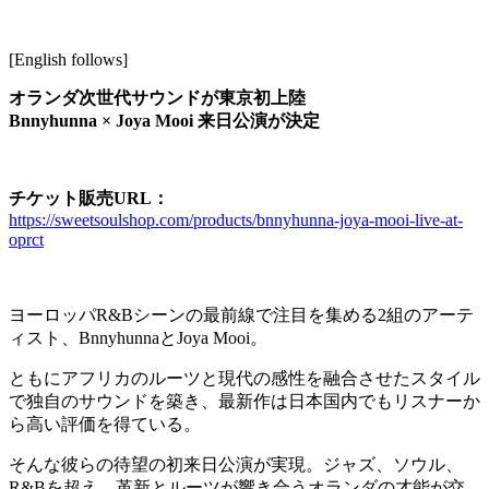
[English follows]
オランダ次世代サウンドが東京初上陸
Bnnyhunna × Joya Mooi 来日公演が決定
チケット販売URL：
https://sweetsoulshop.com/products/bnnyhunna-joya-mooi-live-at-
oprct
ヨーロッパR&Bシーンの最前線で注目を集める2組のアーテ
ィスト、BnnyhunnaとJoya Mooi。
ともにアフリカのルーツと現代の感性を融合させたスタイル
で独自のサウンドを築き、最新作は日本国内でもリスナーか
ら高い評価を得ている。
そんな彼らの待望の初来日公演が実現。ジャズ、ソウル、
R&Bを超え、革新とルーツが響き合うオランダの才能が交