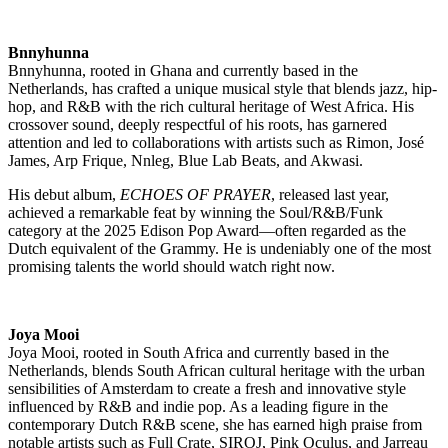
Bnnyhunna
Bnnyhunna, rooted in Ghana and currently based in the
Netherlands, has crafted a unique musical style that blends jazz, hip-
hop, and R&B with the rich cultural heritage of West Africa. His
crossover sound, deeply respectful of his roots, has garnered
attention and led to collaborations with artists such as Rimon, José
James, Arp Frique, Nnleg, Blue Lab Beats, and Akwasi.
His debut album,
ECHOES OF PRAYER
, released last year,
achieved a remarkable feat by winning the Soul/R&B/Funk
category at the 2025 Edison Pop Award—often regarded as the
Dutch equivalent of the Grammy. He is undeniably one of the most
promising talents the world should watch right now.
Joya Mooi
Joya Mooi, rooted in South Africa and currently based in the
Netherlands, blends South African cultural heritage with the urban
sensibilities of Amsterdam to create a fresh and innovative style
influenced by R&B and indie pop. As a leading figure in the
contemporary Dutch R&B scene, she has earned high praise from
notable artists such as Full Crate, SIROJ, Pink Oculus, and Jarreau