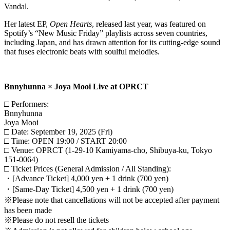
Vandal.
Her latest EP,
Open Hearts
, released last year, was featured on
Spotify’s “New Music Friday” playlists across seven countries,
including Japan, and has drawn attention for its cutting-edge sound
that fuses electronic beats with soulful melodies.
Bnnyhunna × Joya Mooi Live at OPRCT
□ Performers:
Bnnyhunna
Joya Mooi
□ Date: September 19, 2025 (Fri)
□ Time: OPEN 19:00 / START 20:00
□ Venue: OPRCT (1-29-10 Kamiyama-cho, Shibuya-ku, Tokyo
151-0064)
□ Ticket Prices (General Admission / All Standing):
・[Advance Ticket] 4,000 yen + 1 drink (700 yen)
・[Same-Day Ticket] 4,500 yen + 1 drink (700 yen)
※Please note that cancellations will not be accepted after payment
has been made
※Please do not resell the tickets