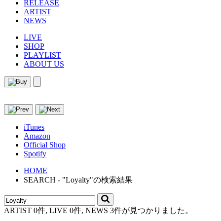
RELEASE
ARTIST
NEWS
LIVE
SHOP
PLAYLIST
ABOUT US
iTunes
Amazon
Official Shop
Spotify
HOME
SEARCH - "Loyalty"の検索結果
ARTIST 0件, LIVE 0件, NEWS 3件が見つかりました。