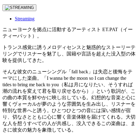
Streaming
ニューヨークを拠点に活動するアーティスト ET.PAT（イー
ティーパット）。
トランス感覚に誘うメロディセンスと魅惑的なストーリーテ
リングでリスナーを魅了し、国籍や言語を超えた没入型の体
験を提供してきた。
そんな彼女のニューシングル「fall back」は失恋と後悔をテ
ーマにした楽曲。「I wanna be the moon so I can change the
tides to bring me back to you（私は月になりたい、そうすれば
潮の流れを変えて君を取り戻せるから）」という歌詞が、こ
の曲の本質を鮮やかに映し出している。幻想的な音楽と心に
響くヴォーカルが夢のような雰囲気を生み出し、リスナーを
特別な世界へと誘う。ひとつひとつの音には深い感情が宿
り、切なさとともに心に響く音楽体験を届けてくれる。大切
な人を想うすべての人が共感し、没入できるこの楽曲は、ま
さに彼女の魅力を象徴している。