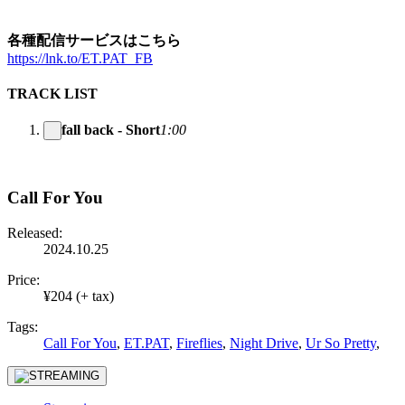
各種配信サービスはこちら
https://lnk.to/ET.PAT_FB
TRACK LIST
fall back - Short
1:00
Call For You
Released:
2024.10.25
Price:
¥204 (+ tax)
Tags:
Call For You
,
ET.PAT
,
Fireflies
,
Night Drive
,
Ur So Pretty
,