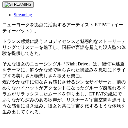
Streaming
ニューヨークを拠点に活動するアーティスト ET.PAT（イー
ティーパット）。
トランス感覚に誘うメロディセンスと魅惑的なストーリーテ
リングでリスナーを魅了し、国籍や言語を超えた没入型の体
験を提供してきた。
そんな彼女のニューシングル「Night Drive」は、後悔や逃避
をテーマに、鮮やかな光で照らされた街並みを孤独にドライ
ブする美しさと物悲しさを捉えた楽曲。
煌びやかな中に切なさも感じさせるシンセサイザーと、前の
めりなハイハットがアクセントになったグルーヴ感溢れるド
ラムがリラックスしたムードを作り出し、ET.PATの繊細で
ありながら深みのある歌声が、リスナーを宇宙空間を漂うよ
うな感覚に引き込み、彼女と共に宇宙を旅するような体験を
生み出してくれる。