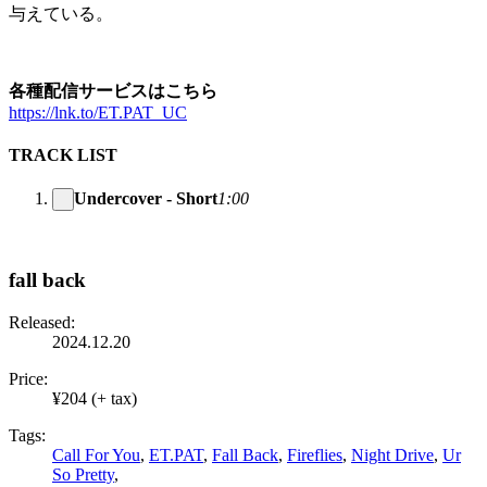
与えている。
各種配信サービスはこちら
https://lnk.to/ET.PAT_UC
TRACK LIST
Undercover - Short
1:00
fall back
Released:
2024.12.20
Price:
¥204 (+ tax)
Tags:
Call For You
,
ET.PAT
,
Fall Back
,
Fireflies
,
Night Drive
,
Ur
So Pretty
,