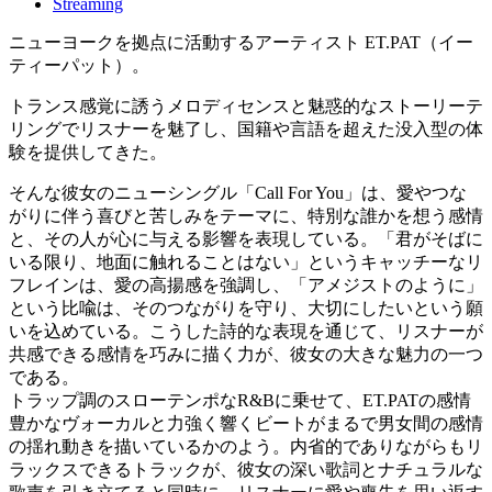
Streaming
ニューヨークを拠点に活動するアーティスト ET.PAT（イー
ティーパット）。
トランス感覚に誘うメロディセンスと魅惑的なストーリーテ
リングでリスナーを魅了し、国籍や言語を超えた没入型の体
験を提供してきた。
そんな彼女のニューシングル「Call For You」は、愛やつな
がりに伴う喜びと苦しみをテーマに、特別な誰かを想う感情
と、その人が心に与える影響を表現している。「君がそばに
いる限り、地面に触れることはない」というキャッチーなリ
フレインは、愛の高揚感を強調し、「アメジストのように」
という比喩は、そのつながりを守り、大切にしたいという願
いを込めている。こうした詩的な表現を通じて、リスナーが
共感できる感情を巧みに描く力が、彼女の大きな魅力の一つ
である。
トラップ調のスローテンポなR&Bに乗せて、ET.PATの感情
豊かなヴォーカルと力強く響くビートがまるで男女間の感情
の揺れ動きを描いているかのよう。内省的でありながらもリ
ラックスできるトラックが、彼女の深い歌詞とナチュラルな