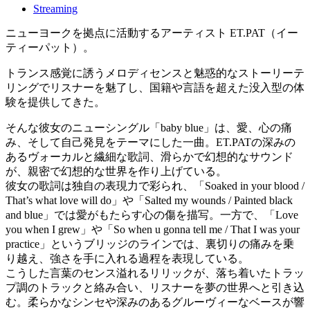
Streaming
ニューヨークを拠点に活動するアーティスト ET.PAT（イー
ティーパット）。
トランス感覚に誘うメロディセンスと魅惑的なストーリーテ
リングでリスナーを魅了し、国籍や言語を超えた没入型の体
験を提供してきた。
そんな彼女のニューシングル「baby blue」は、愛、心の痛
み、そして自己発見をテーマにした一曲。ET.PATの深みの
あるヴォーカルと繊細な歌詞、滑らかで幻想的なサウンド
が、親密で幻想的な世界を作り上げている。
彼女の歌詞は独自の表現力で彩られ、「Soaked in your blood /
That’s what love will do」や「Salted my wounds / Painted black
and blue」では愛がもたらす心の傷を描写。一方で、「Love
you when I grew」や「So when u gonna tell me / That I was your
practice」というブリッジのラインでは、裏切りの痛みを乗
り越え、強さを手に入れる過程を表現している。
こうした言葉のセンス溢れるリリックが、落ち着いたトラッ
プ調のトラックと絡み合い、リスナーを夢の世界へと引き込
む。柔らかなシンセや深みのあるグルーヴィーなベースが響