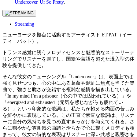
Undercover
,
Ur So Pretty
,
Streaming
ニューヨークを拠点に活動するアーティスト ET.PAT（イー
ティーパット）。
トランス感覚に誘うメロディセンスと魅惑的なストーリーテ
リングでリスナーを魅了し、国籍や言語を超えた没入型の体
験を提供してきた。
そんな彼女のニューシングル「Undercover」は、表面上では
強く見せつつも、心の中にある葛藤や混乱に焦点を当てた楽
曲で、強さと脆さが交錯する複雑な感情を描き出している。
「In my mind I’m a prisoner（心の中では囚われている）」や
「energized and exhausted（元気を感じながらも疲れてい
る）」という印象的な歌詞は、私たちが抱える内面の苦しみ
を鮮やかに表現している。この正直で素直な歌詞は、リスナ
ーに自分の気持ちを見つめ直すきっかけを与えてくれる。さ
らに穏やかな雰囲気の曲調と滑らかで心に響くメロディも相
まって、彼女の詩的な表現はリスナーに深い共感と親密さを