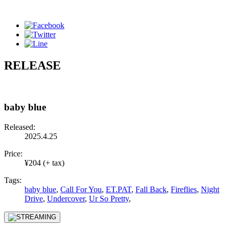
RELEASE
baby blue
Released:
2025.4.25
Price:
¥204 (+ tax)
Tags:
baby blue
,
Call For You
,
ET.PAT
,
Fall Back
,
Fireflies
,
Night
Drive
,
Undercover
,
Ur So Pretty
,