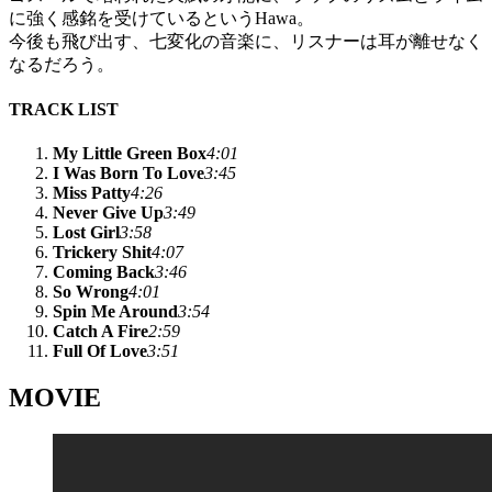
に強く感銘を受けているというHawa。
今後も飛び出す、七変化の音楽に、リスナーは耳が離せなく
なるだろう。
TRACK LIST
My Little Green Box
4:01
I Was Born To Love
3:45
Miss Patty
4:26
Never Give Up
3:49
Lost Girl
3:58
Trickery Shit
4:07
Coming Back
3:46
So Wrong
4:01
Spin Me Around
3:54
Catch A Fire
2:59
Full Of Love
3:51
MOVIE