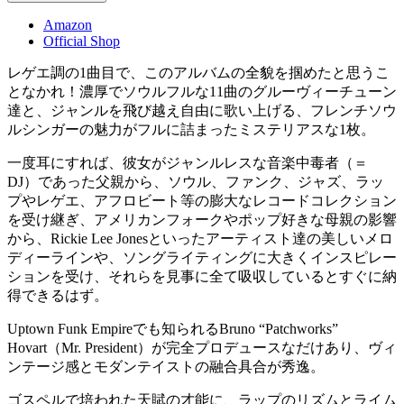
Amazon
Official Shop
レゲエ調の1曲目で、このアルバムの全貌を掴めたと思うこ
となかれ！濃厚でソウルフルな11曲のグルーヴィーチューン
達と、ジャンルを飛び越え自由に歌い上げる、フレンチソウ
ルシンガーの魅力がフルに詰まったミステリアスな1枚。
一度耳にすれば、彼女がジャンルレスな音楽中毒者（＝
DJ）であった父親から、ソウル、ファンク、ジャズ、ラッ
プやレゲエ、アフロビート等の膨大なレコードコレクション
を受け継ぎ、アメリカンフォークやポップ好きな母親の影響
から、Rickie Lee Jonesといったアーティスト達の美しいメロ
ディーラインや、ソングライティングに大きくインスピレー
ションを受け、それらを見事に全て吸収しているとすぐに納
得できるはず。
Uptown Funk Empireでも知られるBruno “Patchworks”
Hovart（Mr. President）が完全プロデュースなだけあり、ヴィ
ンテージ感とモダンテイストの融合具合が秀逸。
ゴスペルで培われた天賦の才能に、ラップのリズムとライム