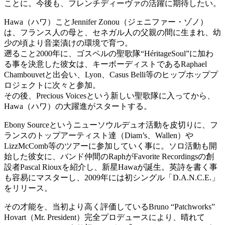
ことに。今後も、フレンチディーヴァの活躍に期待したい。
Hawa（ハワ）ことJennifer Zonou（ジェニファー・ゾノ）
は、フランス人の母と、セネガル人の父親の間に生まれ、幼
少の頃より音楽漬けの環境で育つ。
遡ること2000年に、ゴスペルの聖歌隊“HéritageSoul”に加わ
る事を決意した彼女は、キーボーディストであるRaphael
Chambouvetと出会い、Lyon、Casus Belli等のヒップホッププ
ロジェクトに次々と参加。
その後、Precious Voicesという新しい聖歌隊に入ってから、
Hawa（ハワ）の大躍進がスタートする。
Ebony Sourceというニューソウルデュオ活動を皮切りに、フ
ランスのトップアーティスト達（Diam’s、Wallen）や
LizzMcComb等のツアーに参加していく事に。ソロ活動も開
始した彼女に、バンド仲間のRaphがFavorite Recordingsの創
設者Pascal Riouxを紹介し、新星Hawaが誕生。英詩を書く事
も容易にマスターし、2009年には初シングル「D.A.N.C.E.」
をリリース。
その才能を、当初より高く評価しているBruno “Patchworks”
Hovart（Mr. President）完全プロデュースにより、晴れて