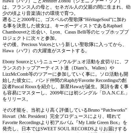
Hawa（ハワ）ことJennifer Zonou（ジェニファー・ゾノ）
は、フランス人の母と、セネガル人の父親の間に生まれ、幼
少の頃より音楽漬けの環境で育つ。
遡ること2000年に、ゴスペルの聖歌隊“HéritageSoul”に加わ
る事を決意した彼女は、キーボーディストであるRaphael
Chambouvetと出会い、Lyon、Casus Belli等のヒップホッププ
ロジェクトに次々と参加。
その後、Precious Voicesという新しい聖歌隊に入ってから、
Hawa（ハワ）の大躍進がスタートする。
Ebony Sourceというニューソウルデュオ活動を皮切りに、フ
ランスのトップアーティスト達（Diam’s、Wallen）や
LizzMcComb等のツアーに参加していく事に。ソロ活動も開
始した彼女に、バンド仲間のRaphがFavorite Recordingsの創
設者Pascal Riouxを紹介し、新星Hawaが誕生。英詩を書く事
も容易にマスターし、2009年には初シングル「D.A.N.C.E.」
をリリース。
その才能を、当初より高く評価しているBruno “Patchworks”
Hovart（Mr. President）完全プロデュースにより、晴れて
Favorite Recordingsより初アルバム『My Little Green Box』を
発売し、日本ではSWEET SOUL RECORDSよりお届けする