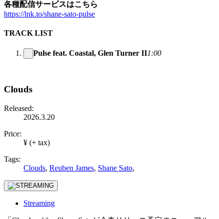
各種配信サービスはこちら
https://lnk.to/shane-sato-pulse
TRACK LIST
Pulse feat. Coastal, Glen Turner II
1:00
Clouds
Released:
2026.3.20
Price:
¥ (+ tax)
Tags:
Clouds
,
Reuben James
,
Shane Sato
,
Streaming