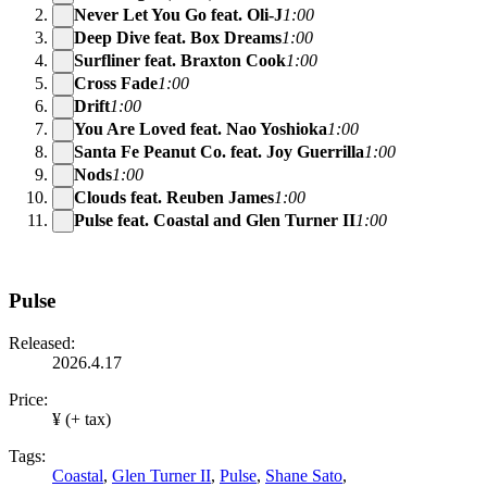
Never Let You Go feat. Oli-J
1:00
Deep Dive feat. Box Dreams
1:00
Surfliner feat. Braxton Cook
1:00
Cross Fade
1:00
Drift
1:00
You Are Loved feat. Nao Yoshioka
1:00
Santa Fe Peanut Co. feat. Joy Guerrilla
1:00
Nods
1:00
Clouds feat. Reuben James
1:00
Pulse feat. Coastal and Glen Turner II
1:00
Pulse
Released:
2026.4.17
Price:
¥ (+ tax)
Tags:
Coastal
,
Glen Turner II
,
Pulse
,
Shane Sato
,