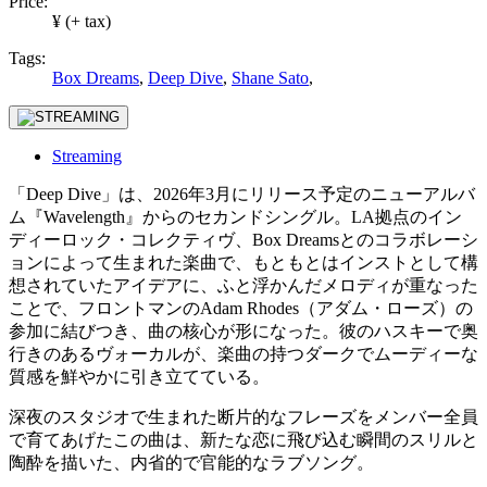
Price:
¥ (+ tax)
Tags:
Box Dreams
,
Deep Dive
,
Shane Sato
,
Streaming
「Deep Dive」は、2026年3月にリリース予定のニューアルバ
ム『Wavelength』からのセカンドシングル。LA拠点のイン
ディーロック・コレクティヴ、Box Dreamsとのコラボレーシ
ョンによって生まれた楽曲で、もともとはインストとして構
想されていたアイデアに、ふと浮かんだメロディが重なった
ことで、フロントマンのAdam Rhodes（アダム・ローズ）の
参加に結びつき、曲の核心が形になった。彼のハスキーで奥
行きのあるヴォーカルが、楽曲の持つダークでムーディーな
質感を鮮やかに引き立てている。
深夜のスタジオで生まれた断片的なフレーズをメンバー全員
で育てあげたこの曲は、新たな恋に飛び込む瞬間のスリルと
陶酔を描いた、内省的で官能的なラブソング。