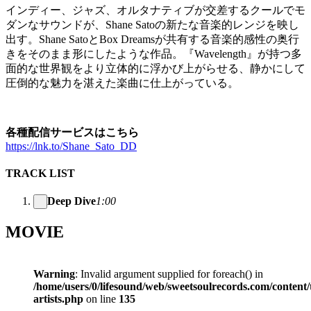
インディー、ジャズ、オルタナティブが交差するクールでモ
ダンなサウンドが、Shane Satoの新たな音楽的レンジを映し
出す。Shane SatoとBox Dreamsが共有する音楽的感性の奥行
きをそのまま形にしたような作品。『Wavelength』が持つ多
面的な世界観をより立体的に浮かび上がらせる、静かにして
圧倒的な魅力を湛えた楽曲に仕上がっている。
各種配信サービスはこちら
https://lnk.to/Shane_Sato_DD
TRACK LIST
Deep Dive
1:00
MOVIE
Warning
: Invalid argument supplied for foreach() in
/home/users/0/lifesound/web/sweetsoulrecords.com/content/
artists.php
on line
135