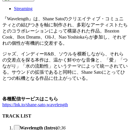
Streaming
『Wavelength』は、Shane Satoのクリエイティブ・コミュニ
ティとの結びつきを軸に制作され、多彩なアーティストたち
とのコラボレーションによって構築された作品。Braxton
Cook、Box Dreams、Oli-J、Nao Yoshiokaらが参加し、それぞ
れの個性が有機的に交差する。
ジャズ、インディーR&B、ソウルを横断しながら、それら
の交差点を探る本作は、温かく鮮やかな音像と、「愛」「つ
ながり」「水の流動性」というテーマによって統一されてい
る。サウンドの拡張であると同時に、Shane Satoにとってひ
とつの転機となる作品に仕上がっている。
各種配信サービスはこちら
https://lnk.to/shane-sato-wavelength
TRACK LIST
Wavelength (Intro)
0:36