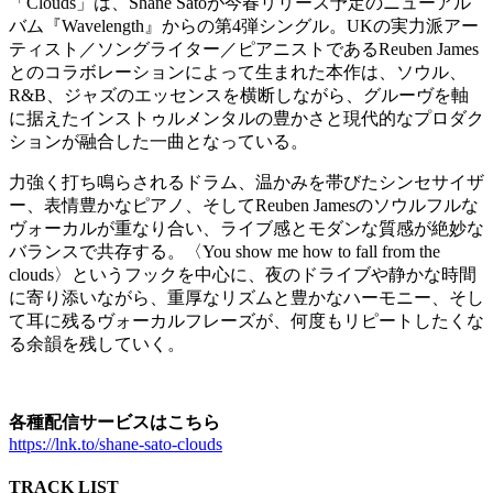
「Clouds」は、Shane Satoが今春リリース予定のニューアル
バム『Wavelength』からの第4弾シングル。UKの実力派アー
ティスト／ソングライター／ピアニストであるReuben James
とのコラボレーションによって生まれた本作は、ソウル、
R&B、ジャズのエッセンスを横断しながら、グルーヴを軸
に据えたインストゥルメンタルの豊かさと現代的なプロダク
ションが融合した一曲となっている。
力強く打ち鳴らされるドラム、温かみを帯びたシンセサイザ
ー、表情豊かなピアノ、そしてReuben Jamesのソウルフルな
ヴォーカルが重なり合い、ライブ感とモダンな質感が絶妙な
バランスで共存する。〈You show me how to fall from the
clouds〉というフックを中心に、夜のドライブや静かな時間
に寄り添いながら、重厚なリズムと豊かなハーモニー、そし
て耳に残るヴォーカルフレーズが、何度もリピートしたくな
る余韻を残していく。
各種配信サービスはこちら
https://lnk.to/shane-sato-clouds
TRACK LIST