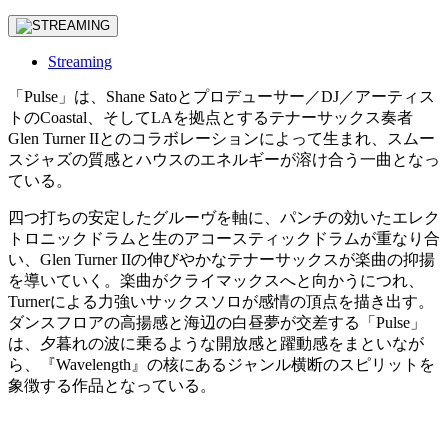
Streaming
「Pulse」は、Shane Satoとプロデューサー／DJ／アーティス
トのCoastal、そしてLAを拠点とするテナーサックス奏者
Glen Turner IIとのコラボレーションによって生まれ、スムー
スジャズの質感とハウスのエネルギーが溶け合う一曲となっ
ている。
四つ打ちの安定したグルーヴを軸に、パンチの効いたエレク
トロニックドラムと生のアコースティックドラムが重なり合
い、Glen Turner IIの伸びやかなテナーサックスが楽曲の抑揚
を導いていく。楽曲がクライマックスへと向かうにつれ、
Turnerによる力強いサックスソロが感情の頂点を描き出す。
ダンスフロアの高揚感と海辺の白昼夢が交差する「Pulse」
は、夕暮れの波に乗るような開放感と躍動感をまといなが
ら、『Wavelength』の核にあるジャンル横断のスピリットを
象徴する作品となっている。