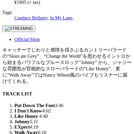
¥1905 (+ tax)
Tags:
Candace Bellamy
,
In My Lane
,
Official Shop
キャッチーでじわりと感情を揺さぶるカントリーバラード
の“Skies are Grey”、“Change the World”を思わせるイントロか
ら始まるパワフルなブルースロック“Johnny” から、ジャジー
な雰囲気が官能的なスローバラードの“Like Honey”、更
に“Walk Away”ではNancy Wilson風のバイブもリスナーに届
けてくれる。
TRACK LIST
Put Down The Foot
3:46
I Don't Know
4:02
Like Honey
4:40
Johnny
5:11
EXpect
4:19
Walk Away
6:16