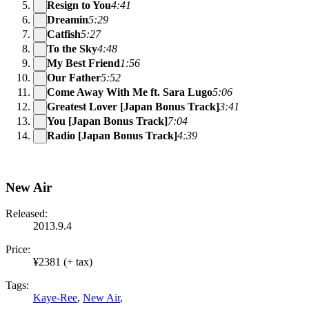
Resign to You
4:41
Dreamin
5:29
Catfish
5:27
To the Sky
4:48
My Best Friend
1:56
Our Father
5:52
Come Away With Me ft. Sara Lugo
5:06
Greatest Lover [Japan Bonus Track]
3:41
You [Japan Bonus Track]
7:04
Radio [Japan Bonus Track]
4:39
New Air
Released:
2013.9.4
Price:
¥2381 (+ tax)
Tags:
Kaye-Ree
,
New Air
,