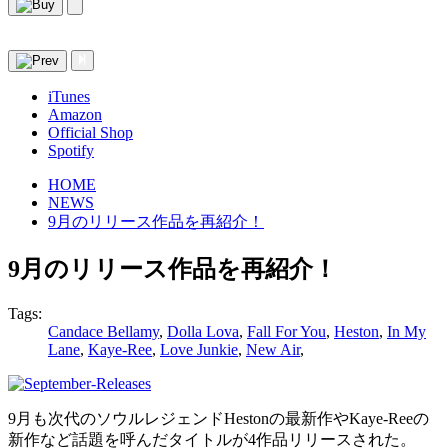
iTunes
Amazon
Official Shop
Spotify
HOME
NEWS
9月のリリース作品を再紹介！
9月のリリース作品を再紹介！
Tags:
Candace Bellamy
,
Dolla Lova
,
Fall For You
,
Heston
,
In My
Lane
,
Kaye-Ree
,
Love Junkie
,
New Air
,
9月も次代のソウルレジェンドHestonの最新作やKaye-Reeの
新作など話題を呼んだタイトルが4作品リリースされた。