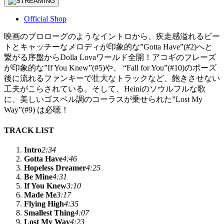
Official Shop
映画のプロローグのようなイントロから、疾走感溢れるビー
トとキャッチーなメロディが印象的な”Gotta Have”(#2)へと
繋がる序盤からDolla Lovaワールド全開！アコギのフレーズ
が印象的な”If You Knew”(#5)や、 “Fall for You”(#10)のポーズ
後に流れるファンキーで壮大なトラックなど、飽きさせない
工夫がこらされている。そして、Heiniのソウルフルな歌
に、美しいゴスペル調のコーラスが乗せられた”Lost My
Way”(#9) は必聴！
TRACK LIST
Intro
2:34
Gotta Have
4:46
Hopeless Dreamer
4:25
Be Mine
4:31
If You Knew
3:10
Made Me
3:17
Flying High
4:35
Smallest Thing
4:07
Lost My Way
4:23