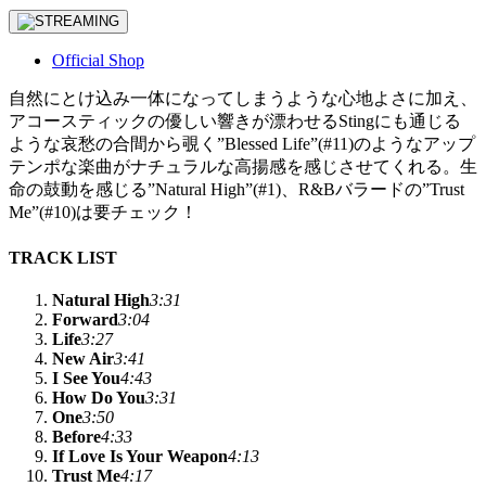
Official Shop
自然にとけ込み一体になってしまうような心地よさに加え、
アコースティックの優しい響きが漂わせるStingにも通じる
ような哀愁の合間から覗く”Blessed Life”(#11)のようなアップ
テンポな楽曲がナチュラルな高揚感を感じさせてくれる。生
命の鼓動を感じる”Natural High”(#1)、R&Bバラードの”Trust
Me”(#10)は要チェック！
TRACK LIST
Natural High
3:31
Forward
3:04
Life
3:27
New Air
3:41
I See You
4:43
How Do You
3:31
One
3:50
Before
4:33
If Love Is Your Weapon
4:13
Trust Me
4:17