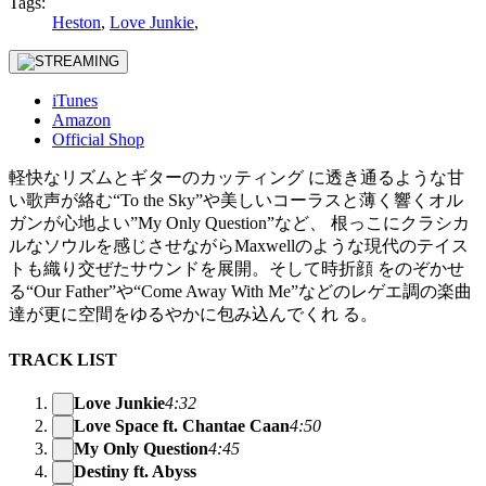
Tags:
Heston
,
Love Junkie
,
iTunes
Amazon
Official Shop
軽快なリズムとギターのカッティング に透き通るような甘
い歌声が絡む“To the Sky”や美しいコーラスと薄く響くオル
ガンが心地よい”My Only Question”など、 根っこにクラシカ
ルなソウルを感じさせながらMaxwellのような現代のテイス
トも織り交ぜたサウンドを展開。そして時折顔 をのぞかせ
る“Our Father”や“Come Away With Me”などのレゲエ調の楽曲
達が更に空間をゆるやかに包み込んでくれ る。
TRACK LIST
Love Junkie
4:32
Love Space ft. Chantae Caan
4:50
My Only Question
4:45
Destiny ft. Abyss