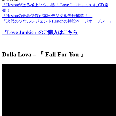
「Hestonが送る極上ソウル盤『 Love Junkie 』ついにCD発
売！」
「Hestonの最高傑作が本日デジタル先行解禁！」
「次代のソウルレジェンドHestonの特設ページオープン！」
『Love Junkie』のご購入はこちら
Dolla Lova – 『 Fall For You 』