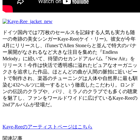
ドイツ国内では7万枚のセールスを記録する人気も実力も随
一の奇跡の美女シンガーKaye-Ree(ケイ・リー)。彼女が今年
4月にリリースし、iTunesでAllen Stoneらと並んで特大のバナ
ー展開がなされるなど大きな注目を集めた『Endless
Melody』に続いて、待望のセカンドアルバム『New Air』を
リリース！今作は快活で透明感に溢れたピュアなオーガニッ
クさを追求した作品。ほとんどの曲が人間の脈拍に近いビー
トで制作され、楽器のチューニングは人体や自然界に最も馴
染む432ヘルツに統一するという徹底したこだわり。ロンド
ンの伝説のクラブや、パリ、ミラノのクラブでも多くの聴衆
を魅了し、ファンをワールドワイドに広げているKaye-Reeの
2ndアルバムが登場だ。
Kaye-Reeのアーティストページはこちら
関連記事