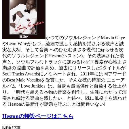
かつてのソウルレジェンドMarvin Gaye
やLeon Wareがもつ、繊細で激しく感情を揺さぶる歌声と誠
実な人柄、そして音楽 へのひたむきさを現代に蘇らせる次
代のソウルレジェンドHeston(ヘストン)。その洗練された歌
声と、ソウルフルなトラックに加わるレゲエ要素が心地よさ
満点の 楽曲で評価を高め、過去にリリースした2タイトルが
Soul Tracks Awardsにノミネートされ、2011年には同アワード
のBest Male Vocalistを受賞した。そんな彼の待望の ニューア
ルバム『Love Junkie』は、自身も最高傑作と自負する仕上が
り。「時代を超える本物の音楽を創作し、生涯にわたって演
奏され続ける楽曲を残したい」と述べ、既に風格すら漂わせ
る Hestonの最新作が話題を呼ぶことは間違いない!
Hestonの特設ページはこちら
関連記事