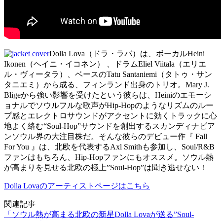
Dolla Lova（ドラ・ラバ）は、ボーカルHeini
Ikonen（ヘイニ・イコネン） 、ドラムEliel Viitala（エリエ
ル・ヴィータラ）、ベースのTatu Santaniemi（タトゥ・サン
タニエミ）から成る、フィンランド出身のトリオ。Mary J.
Bligeから強い影響を受けたという彼らは、Heiniのエモーシ
ョナルでソウルフルな歌声がHip-Hopのようなリズムのルー
プ感とエレクトロサウンドがアクセントに効くトラックに心
地よく絡む“Soul-Hop”サウンドを創出するスカンディナビア
ンソウル界の大注目株だ。そんな彼らのデビュー作『 Fall
For You 』は、北欧を代表するAxl Smithも参加し、Soul/R&B
ファンはもちろん、Hip-Hopファンにもオススメ。ソウル熱
が高まりを見せる北欧の極上”Soul-Hop”は聞き逃せない！
Dolla Lovaのアーティストページはこちら
関連記事
「ソウル熱が高まる北欧の新星Dolla Lovaが送る”Soul-