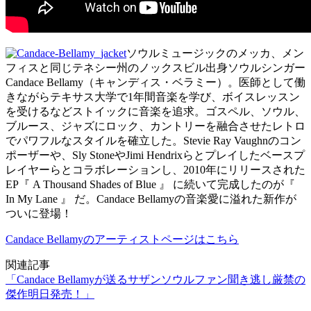
ソウルミュージックのメッカ、メン
フィスと同じテネシー州のノックスビル出身ソウルシンガー
Candace Bellamy（キャンディス・ベラミー）。医師として働
きながらテキサス大学で1年間音楽を学び、ボイスレッスン
を受けるなどストイックに音楽を追求。ゴスペル、ソウル、
ブルース、ジャズにロック、カントリーを融合させたレトロ
でパワフルなスタイルを確立した。Stevie Ray Vaughnのコン
ポーザーや、Sly StoneやJimi Hendrixらとプレイしたベースプ
レイヤーらとコラボレーションし、2010年にリリースされた
EP『 A Thousand Shades of Blue 』 に続いて完成したのが『
In My Lane 』 だ。Candace Bellamyの音楽愛に溢れた新作が
ついに登場！
Candace Bellamyのアーティストページはこちら
関連記事
「Candace Bellamyが送るサザンソウルファン聞き逃し厳禁の
傑作明日発売！」