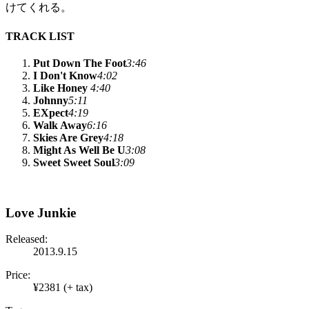
けてくれる。
TRACK LIST
Put Down The Foot
3:46
I Don't Know
4:02
Like Honey
4:40
Johnny
5:11
EXpect
4:19
Walk Away
6:16
Skies Are Grey
4:18
Might As Well Be U
3:08
Sweet Sweet Soul
3:09
Love Junkie
Released:
2013.9.15
Price:
¥2381 (+ tax)