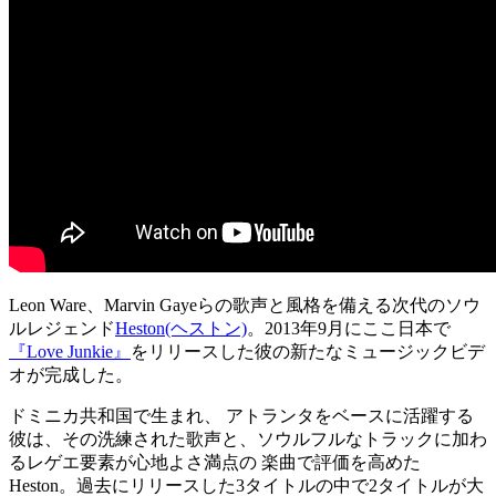
Leon Ware、Marvin Gayeらの歌声と風格を備える次代のソウ
ルレジェンド
Heston(ヘストン)
。2013年9月にここ日本で
『Love Junkie』
をリリースした彼の新たなミュージックビデ
オが完成した。
ドミニカ共和国で生まれ、 アトランタをベースに活躍する
彼は、その洗練された歌声と、ソウルフルなトラックに加わ
るレゲエ要素が心地よさ満点の 楽曲で評価を高めた
Heston。過去にリリースした3タイトルの中で2タイトルが大