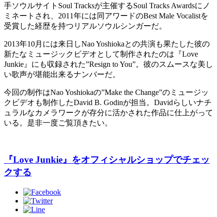
手ソウルサイトSoul Tracksが主催するSoul Tracks Awardsにノ
ミネートされ、2011年には同アワードのBest Male Vocalistを
受賞した経歴を持つリアルソウルシンガーだ。
2013年10月には来日しNao Yoshiokaとの共演も果たした彼の
新たなミュージックビデオとして制作されたのは『Love
Junkie』にも収録された”Resign to You”。彼のスムースな美し
い歌声が堪能出来るナンバーだ。
今回の制作はNao Yoshiokaの”Make the Change”のミュージッ
クビデオも制作したDavid B. Godinが担当。Davidらしいナチ
ュラルなカメラワークが存分に活かされた作品に仕上がって
いる。是非一度ご覧頂きたい。
『Love Junkie』をオフィシャルショップでチェッ
クする