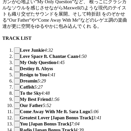
ガンが心地よい”My Only Question”など、 根っこにクラシカ
ルなソウルを感じさせながらMaxwellのような現代のテイス
トも織り交ぜたサウンドを展開。そして時折顔 をのぞかせ
る“Our Father”や“Come Away With Me”などのレゲエ調の楽曲
達が更に空間をゆるやかに包み込んでくれ る。
TRACK LIST
Love Junkie
4:32
Love Space ft. Chantae Caan
4:50
My Only Question
4:45
Destiny ft. Abyss
Resign to You
4:41
Dreamin
5:29
Catfish
5:27
To the Sky
4:48
My Best Friend
1:56
Our Father
5:52
Come Away With Me ft. Sara Lugo
5:06
Greatest Lover [Japan Bonus Track]
3:41
You [Japan Bonus Track]
7:04
Radio [Japan Bonus Track]
4:39