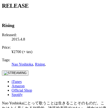
RELEASE
Rising
Released:
2015.4.8
Price:
¥2700 (+ tax)
Tags:
Nao Yoshioka
,
Rising
,
iTunes
Amazon
Official Shop
Spotify
Nao Yoshiokaにとって歌うことは生きることそのものだ。こ