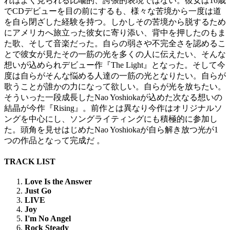
れはよく見られる比喩的、誇張的表現ではない。彼女は16歳
でCDデビューを目の前にするも、様々な苦境から一度は道
を自ら閉ざした経験を持つ。しかしその苦境から脱するため
にアメリカへ旅立った彼女に寄り添い、背中を押したのもま
た歌、そして音楽だった。自らの弱さや不完全さを認めるこ
とで彼女が見たその一筋の光を多くの人に伝えたい、そんな
想いが込められデビュー作『The Light』となった。そして今
度は自らがそんな悩める人達の一筋の光となりたい。自らが
歌うことが誰かの力になって欲しい。自らが光を放ちたい。
そういった一段成長したNao Yoshiokaが込めた次なる想いの
結晶が今作『Rising』。前作とは異なり今作はオリジナルソ
ングを中心にし、ソングライティングにも積極的に参加し
た。頭角を見せはじめたNao Yoshiokaが自ら解き放つ光が1
つの作品となって完成だ 。
TRACK LIST
Love Is the Answer
Just Go
LIVE
Joy
I'm No Angel
Rock Steady